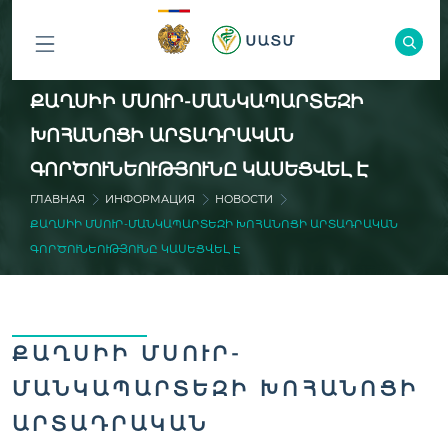
ԲՈԼՈՐ
ՔԱՂՍԻԻ ՄՍՈՒՐ-ՄԱՆԿԱՊԱՐՏԵԶԻ
ԲԱԺԻՆՆԵՐԸ
ԽՈՀԱՆՈՑԻ ԱՐՏԱԴՐԱԿԱՆ
ԳՈՐԾՈՒՆԵՈՒԹՅՈՒՆԸ ԿԱՍԵՑՎԵԼ Է
ГЛАВНАЯ
ИНФОРМАЦИЯ
НОВОСТИ
ՔԱՂՍԻԻ ՄՍՈՒՐ-ՄԱՆԿԱՊԱՐՏԵԶԻ ԽՈՀԱՆՈՑԻ ԱՐՏԱԴՐԱԿԱՆ
ԳՈՐԾՈՒՆԵՈՒԹՅՈՒՆԸ ԿԱՍԵՑՎԵԼ Է
ՔԱՂՍԻԻ ՄՍՈՒՐ-
ՄԱՆԿԱՊԱՐՏԵԶԻ ԽՈՀԱՆՈՑԻ
ԱՐՏԱԴՐԱԿԱՆ