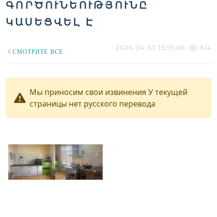
ԳՈՐԾՈՒՆԵՈՒԹՅՈՒՆԸ
ԿԱՍԵՑՎԵԼ Է
2026-04-30 15:55:06
614
СМОТРИТЕ ВСЕ
Мы приносим свои извинения У текущей
страницы нет русского перевода