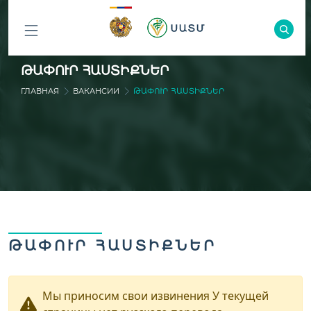
ԲՈԼՈՐ
ԹԱՓՈՒՐ ՀԱՍՏԻՔՆԵՐ
ԲԱԺԻՆՆԵՐԸ
ГЛАВНАЯ
ВАКАНСИИ
ԹԱՓՈՒՐ ՀԱՍՏԻՔՆԵՐ
ԹԱՓՈՒՐ ՀԱՍՏԻՔՆԵՐ
Мы приносим свои извинения У текущей