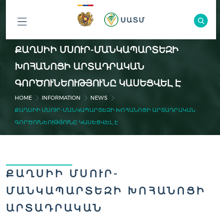
ԲՈԼՈՐ
ՔԱՂՍԻԻ ՄՍՈՒՐ-ՄԱՆԿԱՊԱՐՏԵԶԻ
ԲԱԺԻՆՆԵՐԸ
ԽՈՀԱՆՈՑԻ ԱՐՏԱԴՐԱԿԱՆ
ԳՈՐԾՈՒՆԵՈՒԹՅՈՒՆԸ ԿԱՍԵՑՎԵԼ Է
HOME
INFORMATION
NEWS
ՔԱՂՍԻԻ ՄՍՈՒՐ-ՄԱՆԿԱՊԱՐՏԵԶԻ ԽՈՀԱՆՈՑԻ ԱՐՏԱԴՐԱԿԱՆ
ԳՈՐԾՈՒՆԵՈՒԹՅՈՒՆԸ ԿԱՍԵՑՎԵԼ Է
ՔԱՂՍԻԻ ՄՍՈՒՐ-
ՄԱՆԿԱՊԱՐՏԵԶԻ ԽՈՀԱՆՈՑԻ
ԱՐՏԱԴՐԱԿԱՆ