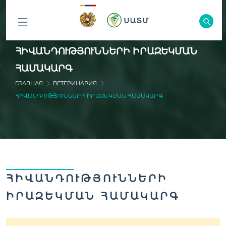
ԲՈԼՈՐ
ՀԻՎԱՆԴՈՒԹՅՈՒՆՆԵՐԻ ԻՐԱԶԵԿՄԱՆ
ԲԱԺԻՆՆԵՐԸ
ՀԱՄԱԿԱՐԳ
ГЛАВНАЯ
ВЕТЕРИНАРИЯ
ՀԻՎԱՆԴՈՒԹՅՈՒՆՆԵՐԻ ԻՐԱԶԵԿՄԱՆ ՀԱՄԱԿԱՐԳ
ՀԻՎԱՆԴՈՒԹՅՈՒՆՆԵՐԻ
ԻՐԱԶԵԿՄԱՆ ՀԱՄԱԿԱՐԳ