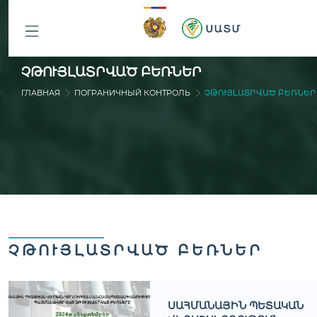
ԲՈԼՈՐ
ՉԹՈՒՅԼԱՏՐՎԱԾ ԲԵՌՆԵՐ
ԲԱԺԻՆՆԵՐԸ
ГЛАВНАЯ
ПОГРАНИЧНЫЙ КОНТРОЛЬ
ՉԹՈՒՅԼԱՏՐՎԱԾ ԲԵՌՆԵՐ
ՉԹՈՒՅԼԱՏՐՎԱԾ ԲԵՌՆԵՐ
ՍԱՀՄԱՆԱՅԻՆ ՊԵՏԱԿԱՆ