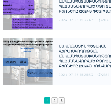
ԱՆՀԱՄԱՊԱՏԱՍԽԱՆՈՒԹՅՈ
ՊԱՅՄԱՆԱՎՈՐՎԱԾ ՉԹՈՒՅ
ԲԵՌՆԵՐԸ (2024Թ ՓԵՏՐՎԱՐ
2024-07-26 15:33:47
2078
ՍԱՀՄԱՆԱՅԻՆ ՊԵՏԱԿԱՆ
ՎԵՐԱՀՍԿՈՂՈՒԹՅԱՆ
ԱՆՀԱՄԱՊԱՏԱՍԽԱՆՈՒԹՅՈ
ՊԱՅՄԱՆԱՎՈՐՎԱԾ ՉԹՈՒՅ
ԲԵՌՆԵՐԸ (2024Թ ՀՈՒՆՎԱՐ)
2024-07-26 15:25:33
2184
2
3
1