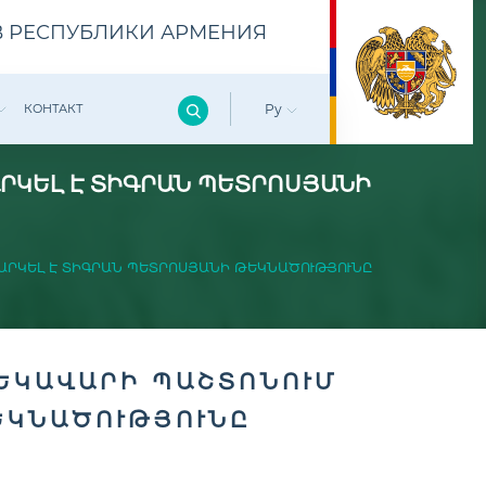
 РЕСПУБЛИКИ АРМЕНИЯ
КОНТАКТ
Ру
ՐԿԵԼ Է ՏԻԳՐԱՆ ՊԵՏՐՈՍՅԱՆԻ
ԱՐԿԵԼ Է ՏԻԳՐԱՆ ՊԵՏՐՈՍՅԱՆԻ ԹԵԿՆԱԾՈՒԹՅՈՒՆԸ
ԵԿԱՎԱՐԻ ՊԱՇՏՈՆՈՒՄ
ԵԿՆԱԾՈՒԹՅՈՒՆԸ