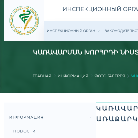
ИНСПЕКЦИОННЫЙ ОРГА
ИНСПЕКЦИОННЫЙ ОРГАН
ЗАКОНОДАТЕ­ЛЬС
ԿԱՌԱՎԱՐՄԱՆ ԽՈՐՀՐԴԻ ՆԻՍՏ
ГЛАВНАЯ
ИНФОРМАЦИЯ
ФОТО ГАЛЕРЕЯ
ԿԱ
ԿԱՌԱՎԱՐ
ИНФОРМАЦИЯ
ԱՌԱՋԱՐԿ
НОВОСТИ