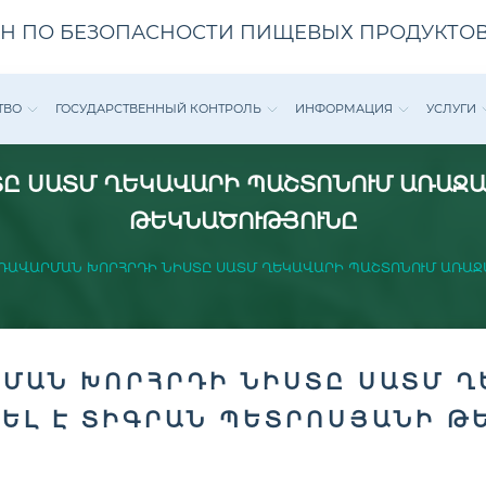
Н ПО БЕЗОПАСНОСТИ ПИЩЕВЫХ ПРОДУКТОВ
ТВО
ГОСУДАРСТВЕННЫЙ КОНТРОЛЬ
ИНФОРМАЦИЯ
УСЛУГИ
Ը ՍԱՏՄ ՂԵԿԱՎԱՐԻ ՊԱՇՏՈՆՈՒՄ ԱՌԱՋԱ
ԹԵԿՆԱԾՈՒԹՅՈՒՆԸ
ՌԱՎԱՐՄԱՆ ԽՈՐՀՐԴԻ ՆԻՍՏԸ ՍԱՏՄ ՂԵԿԱՎԱՐԻ ՊԱՇՏՈՆՈՒՄ ԱՌԱՋ
ՄԱՆ ԽՈՐՀՐԴԻ ՆԻՍՏԸ ՍԱՏՄ Ղ
ԵԼ Է ՏԻԳՐԱՆ ՊԵՏՐՈՍՅԱՆԻ Թ