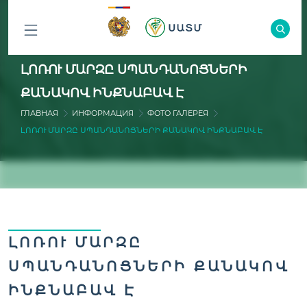
ԲՈԼՈՐ
ԼՈՌՈՒ ՄԱՐԶԸ ՍՊԱՆԴԱՆՈՑՆԵՐԻ
ԲԱԺԻՆՆԵՐԸ
ՔԱՆԱԿՈՎ ԻՆՔՆԱԲԱՎ Է
ГЛАВНАЯ
ИНФОРМАЦИЯ
ФОТО ГАЛЕРЕЯ
ԼՈՌՈՒ ՄԱՐԶԸ ՍՊԱՆԴԱՆՈՑՆԵՐԻ ՔԱՆԱԿՈՎ ԻՆՔՆԱԲԱՎ Է
ԼՈՌՈՒ ՄԱՐԶԸ
ՍՊԱՆԴԱՆՈՑՆԵՐԻ ՔԱՆԱԿՈՎ
ԻՆՔՆԱԲԱՎ Է