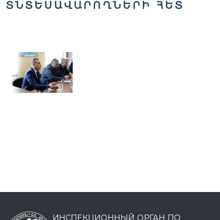
ՏՆՏԵՍԱՎԱՐՈՂՆԵՐԻ ՀԵՏ
ИНСПЕКЦИОННЫЙ ОРГАН ПО