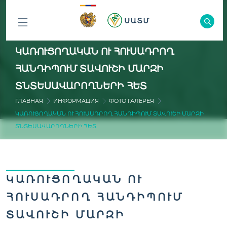
ԲՈԼՈՐ
ԿԱՌՈՒՑՈՂԱԿԱՆ ՈՒ ՀՈՒՍԱԴՐՈՂ
ԲԱԺԻՆՆԵՐԸ
ՀԱՆԴԻՊՈՒՄ ՏԱՎՈՒՇԻ ՄԱՐԶԻ
ՏՆՏԵՍԱՎԱՐՈՂՆԵՐԻ ՀԵՏ
ГЛАВНАЯ
ИНФОРМАЦИЯ
ФОТО ГАЛЕРЕЯ
ԿԱՌՈՒՑՈՂԱԿԱՆ ՈՒ ՀՈՒՍԱԴՐՈՂ ՀԱՆԴԻՊՈՒՄ ՏԱՎՈՒՇԻ ՄԱՐԶԻ
ՏՆՏԵՍԱՎԱՐՈՂՆԵՐԻ ՀԵՏ
ԿԱՌՈՒՑՈՂԱԿԱՆ ՈՒ
ՀՈՒՍԱԴՐՈՂ ՀԱՆԴԻՊՈՒՄ
ՏԱՎՈՒՇԻ ՄԱՐԶԻ