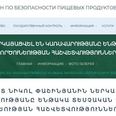
Н ПО БЕЗОПАСНОСТИ ПИЩЕВЫХ ПРОДУКТОВ
ТВО
ГОСУДАРСТВЕННЫЙ КОНТРОЛЬ
ИНФОРМАЦИЯ
УСЛУГИ
ԿԱՅԱՑՎԵԼ ԵՆ ԿԱՌԱՎԱՐՈՒԹՅԱՆԸ ԵՆԹ
ՈՐԾՈՒՆԵՈՒԹՅԱՆ ՀԱՇՎԵՏՎՈՒԹՅՈՒՆՆԵ
ГЛАВНАЯ
ИНФОРМАЦИЯ
ФОТО ГАЛЕРЕЯ
ԵԼ ԵՆ ԿԱՌԱՎԱՐՈՒԹՅԱՆԸ ԵՆԹԱԿԱ ՏԵՍՉԱԿԱՆ ՄԱՐՄԻՆՆԵՐԻ 2022
Տ ՆԻԿՈԼ ՓԱՇԻՆՅԱՆԻՆ ՆԵՐԿԱ
ՈՒԹՅԱՆԸ ԵՆԹԱԿԱ ՏԵՍՉԱԿԱՆ 
ԵՈՒԹՅԱՆ ՀԱՇՎԵՏՎՈՒԹՅՈՒՆՆԵ