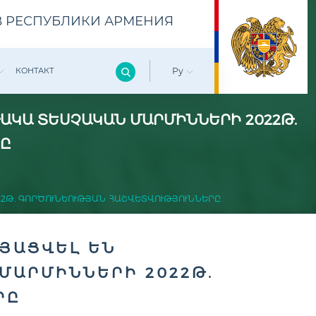
 РЕСПУБЛИКИ АРМЕНИЯ
КОНТАКТ
Ру
ԱԿԱ ՏԵՍՉԱԿԱՆ ՄԱՐՄԻՆՆԵՐԻ 2022Թ.
ՐԸ
Թ. ԳՈՐԾՈՒՆԵՈՒԹՅԱՆ ՀԱՇՎԵՏՎՈՒԹՅՈՒՆՆԵՐԸ
ՅԱՑՎԵԼ ԵՆ
ՄԱՐՄԻՆՆԵՐԻ 2022Թ.
ՐԸ