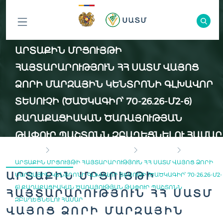
ԲՈԼՈՐ
ԱՐՏԱՔԻՆ ՄՐՑՈՒՅԹԻ
ԲԱԺԻՆՆԵՐԸ
ՀԱՅՏԱՐԱՐՈՒԹՅՈՒՆ ՀՀ ՍԱՏՄ ՎԱՅՈՑ
ՁՈՐԻ ՄԱՐԶԱՅԻՆ ԿԵՆՏՐՈՆԻ ԳԼԽԱՎՈՐ
ՏԵՍՈՒՉԻ (ԾԱԾԿԱԳԻՐ՝ 70-26.26-Մ2-6)
ՔԱՂԱՔԱՑԻԱԿԱՆ ԾԱՌԱՅՈՒԹՅԱՆ
ԹԱՓՈՒՐ ՊԱՇՏՈՆՆ ԶԲԱՂԵՑՆԵԼՈՒ ՀԱՄԱՐ
ГЛАВНАЯ
ИНСПЕКЦИОННЫЙ ОРГАН
ВАКАНСИИ
ԱՐՏԱՔԻՆ ՄՐՑՈՒՅԹԻ ՀԱՅՏԱՐԱՐՈՒԹՅՈՒՆ ՀՀ ՍԱՏՄ ՎԱՅՈՑ ՁՈՐԻ
ԱՐՏԱՔԻՆ ՄՐՑՈՒՅԹԻ
ՄԱՐԶԱՅԻՆ ԿԵՆՏՐՈՆԻ ԳԼԽԱՎՈՐ ՏԵՍՈՒՉԻ (ԾԱԾԿԱԳԻՐ՝ 70-26.26-Մ2-
6) ՔԱՂԱՔԱՑԻԱԿԱՆ ԾԱՌԱՅՈՒԹՅԱՆ ԹԱՓՈՒՐ ՊԱՇՏՈՆՆ
ՀԱՅՏԱՐԱՐՈՒԹՅՈՒՆ ՀՀ ՍԱՏՄ
ԶԲԱՂԵՑՆԵԼՈՒ ՀԱՄԱՐ
ՎԱՅՈՑ ՁՈՐԻ ՄԱՐԶԱՅԻՆ