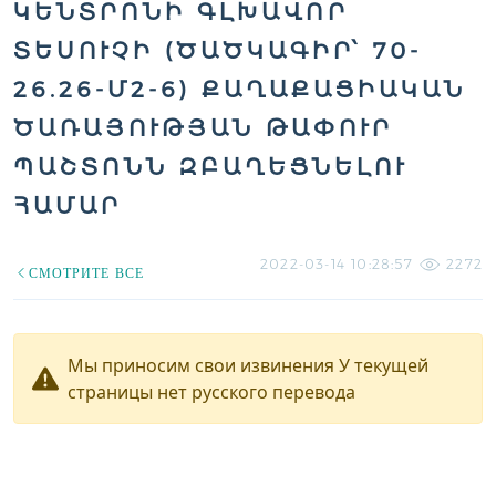
ԿԵՆՏՐՈՆԻ ԳԼԽԱՎՈՐ
ՏԵՍՈՒՉԻ (ԾԱԾԿԱԳԻՐ՝ 70-
26.26-Մ2-6) ՔԱՂԱՔԱՑԻԱԿԱՆ
ԾԱՌԱՅՈՒԹՅԱՆ ԹԱՓՈՒՐ
ՊԱՇՏՈՆՆ ԶԲԱՂԵՑՆԵԼՈՒ
ՀԱՄԱՐ
2022-03-14 10:28:57
2272
СМОТРИТЕ ВСЕ
Мы приносим свои извинения У текущей
страницы нет русского перевода