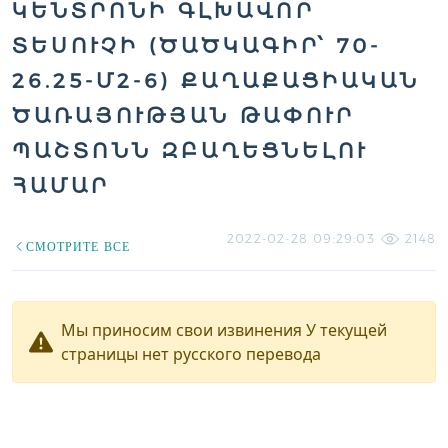
ԿԵՆՏՐՈՆԻ ԳԼԽԱՎՈՐ
ՏԵՍՈՒՉԻ (ԾԱԾԿԱԳԻՐ՝ 70-
26.25-Մ2-6) ՔԱՂԱՔԱՑԻԱԿԱՆ
ԾԱՌԱՅՈՒԹՅԱՆ ԹԱՓՈՒՐ
ՊԱՇՏՈՆՆ ԶԲԱՂԵՑՆԵԼՈՒ
ՀԱՄԱՐ
2022-02-28 09:29:03
2148
СМОТРИТЕ ВСЕ
Мы приносим свои извинения У текущей
страницы нет русского перевода