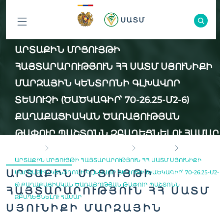
ԲՈԼՈՐ
ԱՐՏԱՔԻՆ ՄՐՑՈՒՅԹԻ
ԲԱԺԻՆՆԵՐԸ
ՀԱՅՏԱՐԱՐՈՒԹՅՈՒՆ ՀՀ ՍԱՏՄ ՍՅՈՒՆԻՔԻ
ՄԱՐԶԱՅԻՆ ԿԵՆՏՐՈՆԻ ԳԼԽԱՎՈՐ
ՏԵՍՈՒՉԻ (ԾԱԾԿԱԳԻՐ՝ 70-26.25-Մ2-6)
ՔԱՂԱՔԱՑԻԱԿԱՆ ԾԱՌԱՅՈՒԹՅԱՆ
ԹԱՓՈՒՐ ՊԱՇՏՈՆՆ ԶԲԱՂԵՑՆԵԼՈՒ ՀԱՄԱՐ
ГЛАВНАЯ
ИНСПЕКЦИОННЫЙ ОРГАН
ВАКАНСИИ
ԱՐՏԱՔԻՆ ՄՐՑՈՒՅԹԻ ՀԱՅՏԱՐԱՐՈՒԹՅՈՒՆ ՀՀ ՍԱՏՄ ՍՅՈՒՆԻՔԻ
ԱՐՏԱՔԻՆ ՄՐՑՈՒՅԹԻ
ՄԱՐԶԱՅԻՆ ԿԵՆՏՐՈՆԻ ԳԼԽԱՎՈՐ ՏԵՍՈՒՉԻ (ԾԱԾԿԱԳԻՐ՝ 70-26.25-Մ2-
6) ՔԱՂԱՔԱՑԻԱԿԱՆ ԾԱՌԱՅՈՒԹՅԱՆ ԹԱՓՈՒՐ ՊԱՇՏՈՆՆ
ՀԱՅՏԱՐԱՐՈՒԹՅՈՒՆ ՀՀ ՍԱՏՄ
ԶԲԱՂԵՑՆԵԼՈՒ ՀԱՄԱՐ
ՍՅՈՒՆԻՔԻ ՄԱՐԶԱՅԻՆ