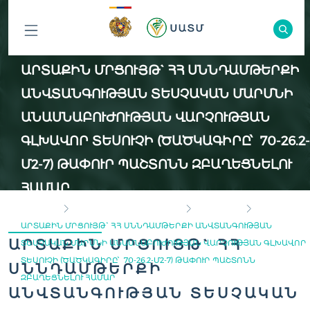
ԲՈԼՈՐ
ԱՐՏԱՔԻՆ ՄՐՑՈՒՅԹ` ՀՀ ՍՆՆԴԱՄԹԵՐՔԻ
ԲԱԺԻՆՆԵՐԸ
ԱՆՎՏԱՆԳՈՒԹՅԱՆ ՏԵՍՉԱԿԱՆ ՄԱՐՄՆԻ
ԱՆԱՍՆԱԲՈՒԺՈՒԹՅԱՆ ՎԱՐՉՈՒԹՅԱՆ
ԳԼԽԱՎՈՐ ՏԵՍՈՒՉԻ (ԾԱԾԿԱԳԻՐԸ՝ 70-26.2-
Մ2-7) ԹԱՓՈՒՐ ՊԱՇՏՈՆՆ ԶԲԱՂԵՑՆԵԼՈՒ
ՀԱՄԱՐ
ГЛАВНАЯ
ИНСПЕКЦИОННЫЙ ОРГАН
ВАКАНСИИ
ԱՐՏԱՔԻՆ ՄՐՑՈՒՅԹ` ՀՀ ՍՆՆԴԱՄԹԵՐՔԻ ԱՆՎՏԱՆԳՈՒԹՅԱՆ
ԱՐՏԱՔԻՆ ՄՐՑՈՒՅԹ` ՀՀ
ՏԵՍՉԱԿԱՆ ՄԱՐՄՆԻ ԱՆԱՍՆԱԲՈՒԺՈՒԹՅԱՆ ՎԱՐՉՈՒԹՅԱՆ ԳԼԽԱՎՈՐ
ՏԵՍՈՒՉԻ (ԾԱԾԿԱԳԻՐԸ՝ 70-26.2-Մ2-7) ԹԱՓՈՒՐ ՊԱՇՏՈՆՆ
ՍՆՆԴԱՄԹԵՐՔԻ
ԶԲԱՂԵՑՆԵԼՈՒ ՀԱՄԱՐ
ԱՆՎՏԱՆԳՈՒԹՅԱՆ ՏԵՍՉԱԿԱՆ