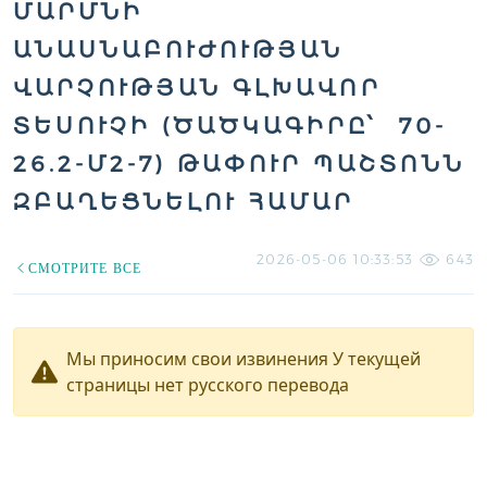
ՄԱՐՄՆԻ
ԱՆԱՍՆԱԲՈՒԺՈՒԹՅԱՆ
ՎԱՐՉՈՒԹՅԱՆ ԳԼԽԱՎՈՐ
ՏԵՍՈՒՉԻ (ԾԱԾԿԱԳԻՐԸ՝ 70-
26.2-Մ2-7) ԹԱՓՈՒՐ ՊԱՇՏՈՆՆ
ԶԲԱՂԵՑՆԵԼՈՒ ՀԱՄԱՐ
2026-05-06 10:33:53
643
СМОТРИТЕ ВСЕ
Мы приносим свои извинения У текущей
страницы нет русского перевода