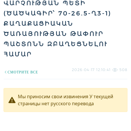
ԱՐՉՈՒԹՅԱՆ ՊԵՏԻ (
ԾԱԾԿԱԳԻՐ՝ 70-26.5-Ղ3-1) Ք
ԱՂԱՔԱՑԻԱԿԱՆ Ծ
ԱՌԱՅՈՒԹՅԱՆ ԹԱՓՈՒՐ Պ
ԱՇՏՈՆՆ ԶԲԱՂԵՑՆԵԼՈՒ Հ
ԱՄԱՐ
2026-04-17 12:10:41
508
СМОТРИТЕ ВСЕ
Мы приносим свои извинения У текущей
страницы нет русского перевода