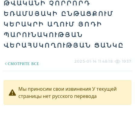
ԹՎԱԿԱՆԻ ՉՈՐՐՈՐԴ
ԵՌԱՄՍՅԱԿԻ ԸՆԹԱՑՔՈՒՄ
ԿԵՐԱԿՐԻ ԱՂՈՒՄ ՅՈԴԻ
ՊԱՐՈՒՆԱԿՈՒԹՅԱՆ
ՎԵՐԱՀՍԿՈՂՈՒԹՅԱՆ ՑԱՆԿԸ
2025-01-14 11:48:18
1937
СМОТРИТЕ ВСЕ
Мы приносим свои извинения У текущей
страницы нет русского перевода