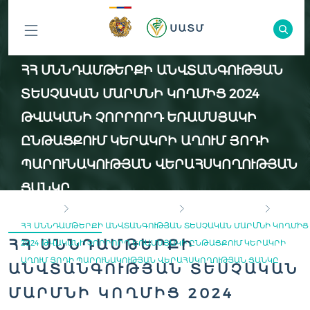
ԲՈԼՈՐ
ՀՀ ՍՆՆԴԱՄԹԵՐՔԻ ԱՆՎՏԱՆԳՈՒԹՅԱՆ
ԲԱԺԻՆՆԵՐԸ
ՏԵՍՉԱԿԱՆ ՄԱՐՄՆԻ ԿՈՂՄԻՑ 2024
ԹՎԱԿԱՆԻ ՉՈՐՐՈՐԴ ԵՌԱՄՍՅԱԿԻ
ԸՆԹԱՑՔՈՒՄ ԿԵՐԱԿՐԻ ԱՂՈՒՄ ՅՈԴԻ
ՊԱՐՈՒՆԱԿՈՒԹՅԱՆ ՎԵՐԱՀՍԿՈՂՈՒԹՅԱՆ
ՑԱՆԿԸ
ГЛАВНАЯ
ПРОГРАММА ПРОВЕРОК
КОНТРОЛЬ СОЛИ
ՀՀ ՍՆՆԴԱՄԹԵՐՔԻ ԱՆՎՏԱՆԳՈՒԹՅԱՆ ՏԵՍՉԱԿԱՆ ՄԱՐՄՆԻ ԿՈՂՄԻՑ
ՀՀ ՍՆՆԴԱՄԹԵՐՔԻ
2024 ԹՎԱԿԱՆԻ ՉՈՐՐՈՐԴ ԵՌԱՄՍՅԱԿԻ ԸՆԹԱՑՔՈՒՄ ԿԵՐԱԿՐԻ
ԱՂՈՒՄ ՅՈԴԻ ՊԱՐՈՒՆԱԿՈՒԹՅԱՆ ՎԵՐԱՀՍԿՈՂՈՒԹՅԱՆ ՑԱՆԿԸ
ԱՆՎՏԱՆԳՈՒԹՅԱՆ ՏԵՍՉԱԿԱՆ
ՄԱՐՄՆԻ ԿՈՂՄԻՑ 2024