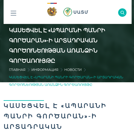
ԲՈԼՈՐ
ԿԱՍԵՑՎԵԼ Է «ԱՊԱՐԱՆԻ ՊԱՆՐԻ
ԲԱԺԻՆՆԵՐԸ
ԳՈՐԾԱՐԱՆ»-Ի ԱՐՏԱԴՐԱԿԱՆ
ԳՈՐԾՈՒՆԵՈՒԹՅԱՆ ԱՌԱՆՁԻՆ
ԳՈՐԾԱՌՈՒՅԹԸ
ГЛАВНАЯ
ИНФОРМАЦИЯ
НОВОСТИ
ԿԱՍԵՑՎԵԼ Է «ԱՊԱՐԱՆԻ ՊԱՆՐԻ ԳՈՐԾԱՐԱՆ»-Ի ԱՐՏԱԴՐԱԿԱՆ
ԳՈՐԾՈՒՆԵՈՒԹՅԱՆ ԱՌԱՆՁԻՆ ԳՈՐԾԱՌՈՒՅԹԸ
ԿԱՍԵՑՎԵԼ Է «ԱՊԱՐԱՆԻ
ՊԱՆՐԻ ԳՈՐԾԱՐԱՆ»-Ի
ԱՐՏԱԴՐԱԿԱՆ