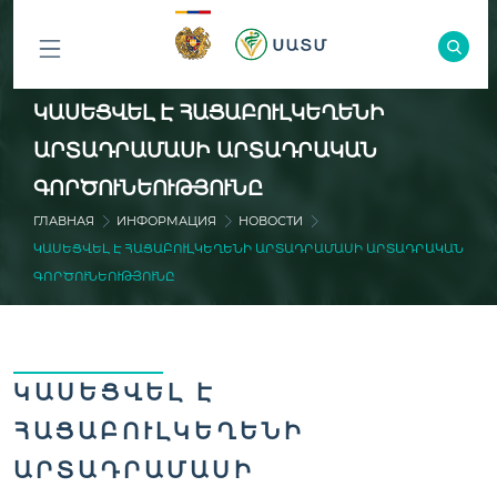
ԲՈԼՈՐ
ԿԱՍԵՑՎԵԼ Է ՀԱՑԱԲՈՒԼԿԵՂԵՆԻ
ԲԱԺԻՆՆԵՐԸ
ԱՐՏԱԴՐԱՄԱՍԻ ԱՐՏԱԴՐԱԿԱՆ
ԳՈՐԾՈՒՆԵՈՒԹՅՈՒՆԸ
ГЛАВНАЯ
ИНФОРМАЦИЯ
НОВОСТИ
ԿԱՍԵՑՎԵԼ Է ՀԱՑԱԲՈՒԼԿԵՂԵՆԻ ԱՐՏԱԴՐԱՄԱՍԻ ԱՐՏԱԴՐԱԿԱՆ
ԳՈՐԾՈՒՆԵՈՒԹՅՈՒՆԸ
ԿԱՍԵՑՎԵԼ Է
ՀԱՑԱԲՈՒԼԿԵՂԵՆԻ
ԱՐՏԱԴՐԱՄԱՍԻ