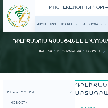
ИНСПЕКЦИОННЫЙ ОРГА
ИНСПЕКЦИОННЫЙ ОРГАН
ЗАКОНОДАТЕ­ЛЬС
ԴԻԼԻՋԱՆՈՒՄ ԿԱՍԵՑՎԵԼ Է ԼԻՄՈՆԱ
ГЛАВНАЯ
ИНФОРМАЦИЯ
НОВОСТИ
ԴԻԼԻՋԱՆ
ИНФОРМАЦИЯ
ԱՐՏԱԴՐԱ
НОВОСТИ
СМОТРИТЕ ВСЕ