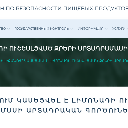
Н ПО БЕЗОПАСНОСТИ ПИЩЕВЫХ ПРОДУКТОВ
ТВО
ГОСУДАРСТВЕННЫЙ КОНТРОЛЬ
ИНФОРМАЦИЯ
УСЛУГИ
ԴԻ ՈՒ ՇՇԱԼՑՎԱԾ ՋՐԵՐԻ ԱՐՏԱԴՐԱՄԱՍ
ԴԻԼԻՋԱՆՈՒՄ ԿԱՍԵՑՎԵԼ Է ԼԻՄՈՆԱԴԻ ՈՒ ՇՇԱԼՑՎԱԾ ՋՐԵՐԻ ԱՐՏԱ
ՈՒՄ ԿԱՍԵՑՎԵԼ Է ԼԻՄՈՆԱԴԻ Ո
ՄԱՍԻ ԱՐՏԱԴՐԱԿԱՆ ԳՈՐԾՈՒՆԵ