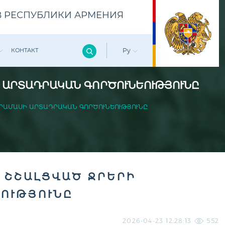
 РЕСПУБЛИКИ АРМЕНИЯ
КОНТАКТ
Ру
Ի ԱՐՏԱԴՐԱԿԱՆ ԳՈՐԾՈՒՆԵՈՒԹՅՈՒՆԸ
ԴՐԱՄԱՍԻ ԱՐՏԱԴՐԱԿԱՆ ԳՈՐԾՈՒՆԵՈՒԹՅՈՒՆԸ
Ւ ՇՇԱԼՑՎԱԾ ՋՐԵՐԻ
ՈՒԹՅՈՒՆԸ
2026-04-23 12:28:13
552