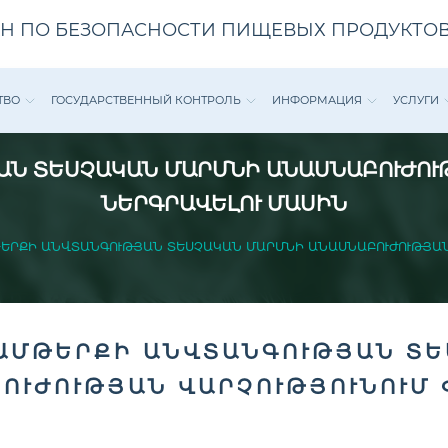
Н ПО БЕЗОПАСНОСТИ ПИЩЕВЫХ ПРОДУКТОВ
ТВО
ГОСУДАРСТВЕННЫЙ КОНТРОЛЬ
ИНФОРМАЦИЯ
УСЛУГИ
Ն ՏԵՍՉԱԿԱՆ ՄԱՐՄՆԻ ԱՆԱՍՆԱԲՈՒԺՈՒ
ՆԵՐԳՐԱՎԵԼՈՒ ՄԱՍԻՆ
ԵՐՔԻ ԱՆՎՏԱՆԳՈՒԹՅԱՆ ՏԵՍՉԱԿԱՆ ՄԱՐՄՆԻ ԱՆԱՍՆԱԲՈՒԺՈՒԹՅԱՆ
ԱՄԹԵՐՔԻ ԱՆՎՏԱՆԳՈՒԹՅԱՆ Տ
ՈՒԺՈՒԹՅԱՆ ՎԱՐՉՈՒԹՅՈՒՆՈՒՄ