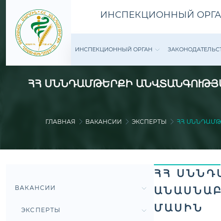
ИНСПЕКЦИОННЫЙ ОРГА
ИНСПЕКЦИОННЫЙ ОРГАН
ЗАКОНОДАТЕ­ЛЬС
ՀՀ ՍՆՆԴԱՄԹԵՐՔԻ ԱՆՎՏԱՆԳՈՒԹՅԱ
ГЛАВНАЯ
ВАКАНСИИ
ЭКСПЕРТЫ
ՀՀ ՍՆՆԴԱՄԹ
ՀՀ ՍՆՆԴ
ВАКАНСИИ
ԱՆԱՍՆԱԲ
ՄԱՍԻՆ
ЭКСПЕРТЫ