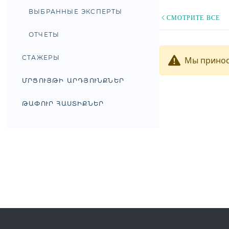
ВЫБРАННЫЕ ЭКСПЕРТЫ
СМОТРИТЕ ВСЕ
ОТЧЕТЫ
СТАЖЕРЫ
Мы принос
ՄՐՑՈՒՅԹԻ ԱՐԴՅՈՒՆՔՆԵՐ
ԹԱՓՈՒՐ ՀԱՍՏԻՔՆԵՐ