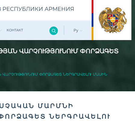
 РЕСПУБЛИКИ АРМЕНИЯ
КОНТАКТ
Ру
ԹՅԱՆ ՎԱՐՉՈՒԹՅՈՒՆՈՒՄ ՓՈՐՁԱԳԵՏ
 ՎԱՐՉՈՒԹՅՈՒՆՈՒՄ ՓՈՐՁԱԳԵՏ ՆԵՐԳՐԱՎԵԼՈՒ ՄԱՍԻՆ
ԵՍՉԱԿԱՆ ՄԱՐՄՆԻ
 ՓՈՐՁԱԳԵՏ ՆԵՐԳՐԱՎԵԼՈՒ