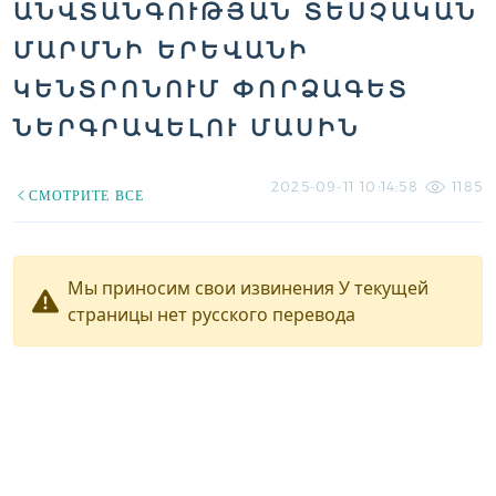
ԱՆՎՏԱՆԳՈՒԹՅԱՆ ՏԵՍՉԱԿԱՆ
ՄԱՐՄՆԻ ԵՐԵՎԱՆԻ
ԿԵՆՏՐՈՆՈՒՄ ՓՈՐՁԱԳԵՏ
ՆԵՐԳՐԱՎԵԼՈՒ ՄԱՍԻՆ
2025-09-11 10:14:58
1185
СМОТРИТЕ ВСЕ
Мы приносим свои извинения У текущей
страницы нет русского перевода