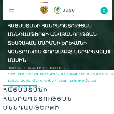
ԲՈԼՈՐ
ՀԱՅԱՍՏԱՆԻ ՀԱՆՐԱՊԵՏՈՒԹՅԱՆ
ԲԱԺԻՆՆԵՐԸ
ՍՆՆԴԱՄԹԵՐՔԻ ԱՆՎՏԱՆԳՈՒԹՅԱՆ
ՏԵՍՉԱԿԱՆ ՄԱՐՄՆԻ ԵՐԵՎԱՆԻ
ԿԵՆՏՐՈՆՈՒՄ ՓՈՐՁԱԳԵՏ ՆԵՐԳՐԱՎԵԼՈՒ
ՄԱՍԻՆ
ГЛАВНАЯ
ВАКАНСИИ
ЭКСПЕРТЫ
ՀԱՅԱՍՏԱՆԻ ՀԱՆՐԱՊԵՏՈՒԹՅԱՆ ՍՆՆԴԱՄԹԵՐՔԻ ԱՆՎՏԱՆԳՈՒԹՅԱՆ
ՏԵՍՉԱԿԱՆ ՄԱՐՄՆԻ ԵՐԵՎԱՆԻ ԿԵՆՏՐՈՆՈՒՄ ՓՈՐՁԱԳԵՏ
ՆԵՐԳՐԱՎԵԼՈՒ ՄԱՍԻՆ
ՀԱՅԱՍՏԱՆԻ
ՀԱՆՐԱՊԵՏՈՒԹՅԱՆ
ՍՆՆԴԱՄԹԵՐՔԻ