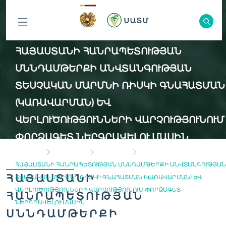
ԲՈԼՈՐ
ՀԱՅԱՍՏԱՆԻ ՀԱՆՐԱՊԵՏՈՒԹՅԱՆ
ԲԱԺԻՆՆԵՐԸ
ՍՆՆԴԱՄԹԵՐՔԻ ԱՆՎՏԱՆԳՈՒԹՅԱՆ
ՏԵՍՉԱԿԱՆ ՄԱՐՄՆԻ ՌԻՍԿԻ ԳՆԱՀԱՏՄԱՆ
(ԿԱՌԱՎԱՐՄԱՆ) ԵՒ Վ
ԵՐԼՈՒԾՈՒԹՅՈՒՆՆԵՐԻ ՎԱՐՉՈՒԹՅՈՒՆՈՒՄ Փ
ՈՐՁԱԳԵՏ ՆԵՐԳՐԱՎԵԼՈՒ ՄԱՍԻՆ
ГЛАВНАЯ
ВАКАНСИИ
ЭКСПЕРТЫ
ՀԱՅԱՍՏԱՆԻ ՀԱՆՐԱՊԵՏՈՒԹՅԱՆ ՍՆՆԴԱՄԹԵՐՔԻ ԱՆՎՏԱՆԳՈՒԹՅԱՆ
ՀԱՅԱՍՏԱՆԻ
ՏԵՍՉԱԿԱՆ ՄԱՐՄՆԻ ՌԻՍԿԻ ԳՆԱՀԱՏՄԱՆ (ԿԱՌԱՎԱՐՄԱՆ) ԵՒ Վ
ԵՐԼՈՒԾՈՒԹՅՈՒՆՆԵՐԻ ՎԱՐՉՈՒԹՅՈՒՆՈՒՄ ՓՈՐՁԱԳԵՏ Ն
ՀԱՆՐԱՊԵՏՈՒԹՅԱՆ
ԵՐԳՐԱՎԵԼՈՒ ՄԱՍԻՆ
ՍՆՆԴԱՄԹԵՐՔԻ