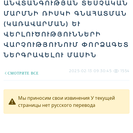
ԱՆՎՏԱՆԳՈՒԹՅԱՆ ՏԵՍՉԱԿԱՆ
ՄԱՐՄՆԻ ՌԻՍԿԻ ԳՆԱՀԱՏՄԱՆ
(ԿԱՌԱՎԱՐՄԱՆ) ԵՒ Վ
ԵՐԼՈՒԾՈՒԹՅՈՒՆՆԵՐԻ Վ
ԱՐՉՈՒԹՅՈՒՆՈՒՄ ՓՈՐՁԱԳԵՏ Ն
ԵՐԳՐԱՎԵԼՈՒ ՄԱՍԻՆ
2025-02-13 09:30:45
1554
СМОТРИТЕ ВСЕ
Мы приносим свои извинения У текущей
страницы нет русского перевода