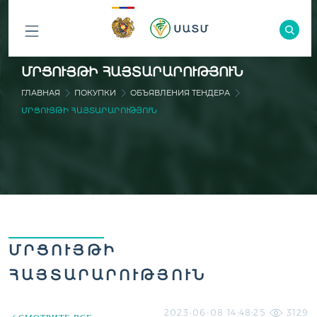
ԲՈԼՈՐ
ՄՐՑՈՒՅԹԻ ՀԱՅՏԱՐԱՐՈՒԹՅՈՒՆ
ԲԱԺԻՆՆԵՐԸ
ГЛАВНАЯ
ПОКУПКИ
ОБЪЯВЛЕНИЯ ТЕНДЕРА
ՄՐՑՈՒՅԹԻ ՀԱՅՏԱՐԱՐՈՒԹՅՈՒՆ
ՄՐՑՈՒՅԹԻ
ՀԱՅՏԱՐԱՐՈՒԹՅՈՒՆ
2023-06-08 14:48:25
3129