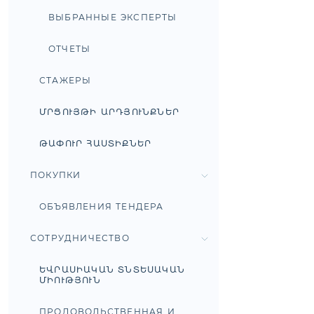
ВЫБРАННЫЕ ЭКСПЕРТЫ
ОТЧЕТЫ
СТАЖЕРЫ
ՄՐՑՈՒՅԹԻ ԱՐԴՅՈՒՆՔՆԵՐ
ԹԱՓՈՒՐ ՀԱՍՏԻՔՆԵՐ
ПОКУПКИ
ОБЪЯВЛЕНИЯ ТЕНДЕРА
СОТРУДНИЧЕСТВО
ԵՎՐԱՍԻԱԿԱՆ ՏՆՏԵՍԱԿԱՆ
ՄԻՈՒԹՅՈՒՆ
ПРОДОВОЛЬСТВЕННАЯ И