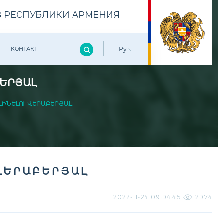
 РЕСПУБЛИКИ АРМЕНИЯ
КОНТАКТ
Ру
ԲԵՐՅԱԼ
ԼԻՆԵԼՈՒ ՎԵՐԱԲԵՐՅԱԼ
ՎԵՐԱԲԵՐՅԱԼ
2022-11-24 09:04:45
2074