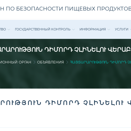
Н ПО БЕЗОПАСНОСТИ ПИЩЕВЫХ ПРОДУКТОВ
ТВО
ГОСУДАРСТВЕННЫЙ КОНТРОЛЬ
ИНФОРМАЦИЯ
УСЛУГИ
ՐԱՐՈՒԹՅՈՒՆ ԴԻՄՈՐԴ ՉԼԻՆԵԼՈՒ ՎԵՐԱ
ИОННЫЙ ОРГАН
ОБЪЯВЛЕНИЯ
ՀԱՅՏԱՐԱՐՈՒԹՅՈՒՆ ԴԻՄՈՐԴ Չ
ՐՈՒԹՅՈՒՆ ԴԻՄՈՐԴ ՉԼԻՆԵԼՈՒ 