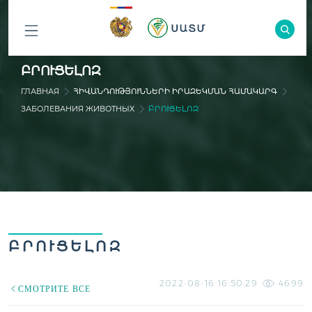
ԲՈԼՈՐ
ԲՐՈՒՑԵԼՈԶ
ԲԱԺԻՆՆԵՐԸ
ГЛАВНАЯ
ՀԻՎԱՆԴՈՒԹՅՈՒՆՆԵՐԻ ԻՐԱԶԵԿՄԱՆ ՀԱՄԱԿԱՐԳ
ЗАБОЛЕВАНИЯ ЖИВОТНЫХ
ԲՐՈՒՑԵԼՈԶ
ԲՐՈՒՑԵԼՈԶ
2022-08-16 16:50:29
4699
СМОТРИТЕ ВСЕ