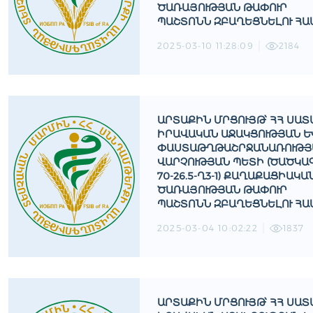
ԾԱՌԱՅՈՒԹՅԱՆ ԹԱՓՈՒՐ
ՊԱՇՏՈՆՆ ԶԲԱՂԵՑՆԵԼՈՒ ՀԱ
2025-03-10 11:28:09
2184
ԱՐՏԱՔԻՆ ՄՐՑՈՒՅԹ՝ ՀՀ ՍԱՏ
ԻՐԱՎԱԿԱՆ ԱՋԱԿՑՈՒԹՅԱՆ ԵՒ 
ԱՍՏԱԹՂԹԱՇՐՋԱՆԱՌՈՒԹՅԱՆ
ԱՐՉՈՒԹՅԱՆ ՊԵՏԻ (ԾԱԾԿԱԳԻ
0-26.5-Ղ3-1) ՔԱՂԱՔԱՑԻԱԿԱՆ 
ԱՌԱՅՈՒԹՅԱՆ ԹԱՓՈՒՐ Պ
ԱՇՏՈՆՆ ԶԲԱՂԵՑՆԵԼՈՒ ՀԱՄ
2025-03-04 10:02:22
1837
ԱՐՏԱՔԻՆ ՄՐՑՈՒՅԹ՝ ՀՀ ՍԱՏ