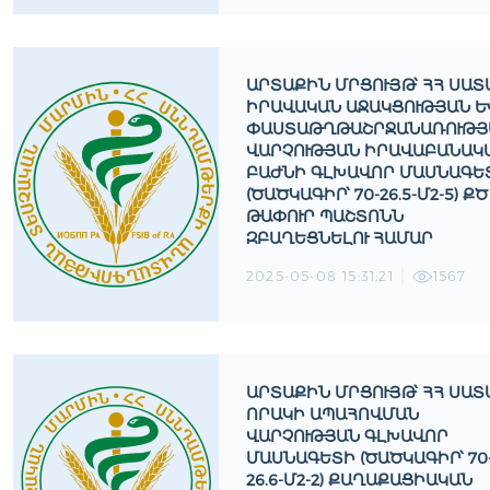
ԱՐՏԱՔԻՆ ՄՐՑՈՒՅԹ՝ ՀՀ ՍԱՏ
ԻՐԱՎԱԿԱՆ ԱՋԱԿՑՈՒԹՅԱՆ ԵՒ 
ԱՍՏԱԹՂԹԱՇՐՋԱՆԱՌՈՒԹՅԱՆ
ԱՐՉՈՒԹՅԱՆ ԻՐԱՎԱԲԱՆԱԿԱՆ
ԱԺՆԻ ԳԼԽԱՎՈՐ ՄԱՍՆԱԳԵՏԻ
ԾԱԾԿԱԳԻՐ՝ 70-26.5-Մ2-5) ՔԾ Թ
ԱՓՈՒՐ ՊԱՇՏՈՆՆ Զ
ԲԱՂԵՑՆԵԼՈՒ ՀԱՄԱՐ
2025-05-08 15:31:21
1567
ԱՐՏԱՔԻՆ ՄՐՑՈՒՅԹ՝ ՀՀ ՍԱՏ
ՈՐԱԿԻ ԱՊԱՀՈՎՄԱՆ
ՎԱՐՉՈՒԹՅԱՆ ԳԼԽԱՎՈՐ
ՄԱՍՆԱԳԵՏԻ (ԾԱԾԿԱԳԻՐ՝ 70
26.6-Մ2-2) ՔԱՂԱՔԱՑԻԱԿԱՆ