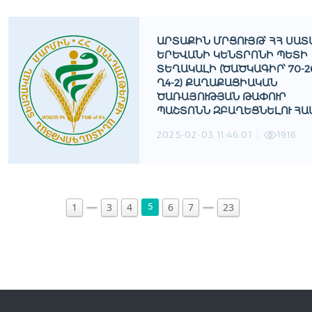
ԱՐՏԱՔԻՆ ՄՐՑՈՒՅԹ՝ ՀՀ ՍԱՏ
ԵՐԵՒԱՆԻ ԿԵՆՏՐՈՆԻ ՊԵՏԻ Տ
ԵՂԱԿԱԼԻ (ԾԱԾԿԱԳԻՐ՝ 70-26.
4-2) ՔԱՂԱՔԱՑԻԱԿԱՆ Ծ
ԱՌԱՅՈՒԹՅԱՆ ԹԱՓՈՒՐ Պ
ԱՇՏՈՆՆ ԶԲԱՂԵՑՆԵԼՈՒ ՀԱՄ
2025-02-03 11:46:01
1916
1
3
4
6
7
23
5