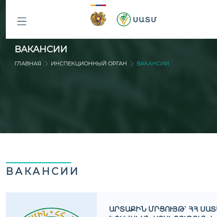
ԲՈԼՈՐ
ВАКАНСИИ
ԲԱԺԻՆՆԵՐԸ
ГЛАВНАЯ
ИНСПЕКЦИОННЫЙ ОРГАН
ВАКАНСИИ
ВАКАНСИИ
ԱՐՏԱՔԻՆ ՄՐՑՈՒՅԹ` ՀՀ ՍԱ