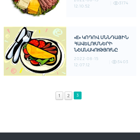
3174
12:10:52
«E» ԿՈԴՈՎ ՍՆՆԴԱՅԻՆ
ՀԱՎԵԼՈՒՄՆԵՐԻ
ՆՇԱՆԱԿՈՒԹՅՈՒՆԸ
2022-08-15
3403
12:07:12
1
2
3