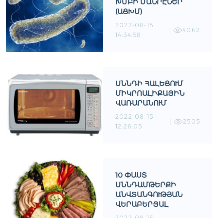
ԽՄԲԻ ՄԱՆՐԷՆԵՐ
(ԱՑԽՄ)
2022-08-15
4062
14:34:58
ՍՆՆԴԻ ՀԱԼԵՑՈՒՄ
ՄԻԿՐՈԱԼԻՔԱՅԻՆ
ՎԱՌԱՐԱՆՈՒՄ
2022-08-15
2505
12:26:05
10 ՓԱՍՏ
ՍՆՆԴԱՄԹԵՐՔԻ
ԱՆՎՏԱՆԳՈՒԹՅԱՆ
ՎԵՐԱԲԵՐՅԱԼ
2022-08-15