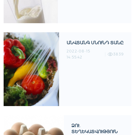
ԱՆՎՏԱՆԳ ՍՆՈՒՆԴ ՏԱՆԸ
2022-08-15
3839
14:55:42
ՁՈՒ.
ՏԵՂԵԿԱՏՎՈՒԹՅՈՒՆ