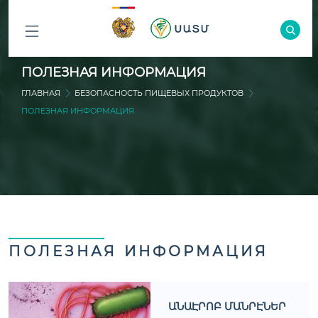
ԲՈԼՈՐ
ПОЛЕЗНАЯ ИНФОРМАЦИЯ
ԲԱԺԻՆՆԵՐԸ
ГЛАВНАЯ
БЕЗОПАСНОСТЬ ПИЩЕВЫХ ПРОДУКТОВ
ПОЛЕЗНАЯ ИНФОРМАЦИЯ
ПОЛЕЗНАЯ ИНФОРМАЦИЯ
ԱՆԱԷՐՈԲ ՄԱՆՐԷՆԵՐ