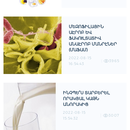
ՄԵԶՈՖԻԼԱՅԻՆ
ԱԷՐՈԲ ԵՒ Ֆ
ԱԿՈՒԼՏԱՏԻՎ Ա
ՆԱԷՐՈԲ ՄԱՆՐԷՆԵՐ (
ՄԱՖԱՄ)
2022-08-15
3965
16:54:43
ԻՆՉՊԵ՞Ս ՏԱՐԲԵՐԵԼ
ՈՐԱԿՅԱԼ ԿԱԹՆ
ԱՆՈՐԱԿԻՑ
2022-08-15
3007
15:54:32