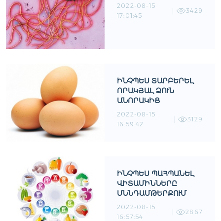
2022-08-15
3429
17:01:45
ԻՆՉՊԵՍ ՏԱՐԲԵՐԵԼ
ՈՐԱԿՅԱԼ ՁՈՒՆ
ԱՆՈՐԱԿԻՑ
2022-08-15
3129
16:59:42
ԻՆՉՊԵՍ ՊԱՀՊԱՆԵԼ
ՎԻՏԱՄԻՆՆԵՐԸ
ՍՆՆԴԱՄԹԵՐՔՈՒՄ
2022-08-15
2867
16:57:54