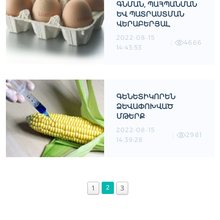
ԳՆՄԱՆ, ՊԱՀՊԱՆՄԱՆ
ԵՒ ՊԱՏՐԱՍՏՄԱՆ Վ
ԵՐԱԲԵՐՅԱԼ
2022-08-15
4666
14:43:53
ԳԵՆԵՏԻԿՈՐԵՆ
ՁԵՒԱՓՈԽՎԱԾ Մ
ԹԵՐՔ
2022-08-15
2981
14:39:28
1
3
2