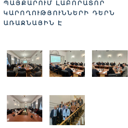
ՊԱՅՔԱՐՈՒՄ ԼԱԲՈՐԱՏՈՐ
ԿԱՐՈՂՈՒԹՅՈՒՆՆԵՐԻ ԴԵՐՆ
ԱՌԱՋՆԱՅԻՆ Է