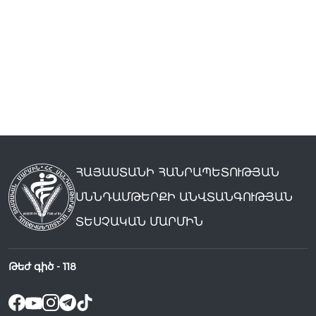
ՀԱՅԱՍՏԱՆԻ ՀԱՆՐԱՊԵՏՈՒԹՅԱՆ
ՍՆՆԴԱՄԹԵՐՔԻ ԱՆՎՏԱՆԳՈՒԹՅԱՆ
ՏԵՍՉԱԿԱՆ ՄԱՐՄԻՆ
Թեժ գիծ -
118