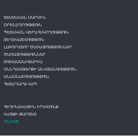
ՏԵՍՉԱԿԱՆ ՄԱՐՄԻՆ
ՕՐԵՆՍԴՐՈՒԹՅՈՒՆ
ՊԵՏԱԿԱՆ ՎԵՐԱՀՍԿՈՂՈՒԹՅՈՒՆ
ՏԵՂԵԿԱՏՎՈՒԹՅՈՒՆ
ԼԱԲՈՐԱՏՈՐ ԾԱՌԱՅՈՒԹՅՈՒՆՆԵՐ
ԾԱՌԱՅՈՒԹՅՈՒՆՆԵՐ
ԲՈՒՍԱՍԱՆԻՏԱՐԻԱ
ՍՆՆԴԱՄԹԵՐՔԻ ԱՆՎՏԱՆԳՈՒԹՅՈՒՆ
ԱՆԱՍՆԱԲՈՒԺՈՒԹՅՈՒՆ
ՀԵՏԱԴԱՐՁ ԿԱՊ
ՀԵՂԻՆԱԿԱՅԻՆ ԻՐԱՎՈՒՆՔ
ԿԱՅՔԻ ՔԱՐՏԵԶ
ՊԱՀՈՑ