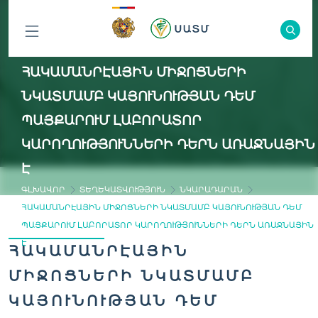
ԲՈԼՈՐ
ՀԱԿԱՄԱՆՐԷԱՅԻՆ ՄԻՋՈՑՆԵՐԻ
ԲԱԺԻՆՆԵՐԸ
ՆԿԱՏՄԱՄԲ ԿԱՅՈՒՆՈՒԹՅԱՆ ԴԵՄ
ՊԱՅՔԱՐՈՒՄ ԼԱԲՈՐԱՏՈՐ
ԿԱՐՈՂՈՒԹՅՈՒՆՆԵՐԻ ԴԵՐՆ ԱՌԱՋՆԱՅԻՆ
Է
ԳԼԽԱՎՈՐ
ՏԵՂԵԿԱՏՎՈՒԹՅՈՒՆ
ՆԿԱՐԱԴԱՐԱՆ
ՀԱԿԱՄԱՆՐԷԱՅԻՆ ՄԻՋՈՑՆԵՐԻ ՆԿԱՏՄԱՄԲ ԿԱՅՈՒՆՈՒԹՅԱՆ ԴԵՄ
ՊԱՅՔԱՐՈՒՄ ԼԱԲՈՐԱՏՈՐ ԿԱՐՈՂՈՒԹՅՈՒՆՆԵՐԻ ԴԵՐՆ ԱՌԱՋՆԱՅԻՆ
Է
ՀԱԿԱՄԱՆՐԷԱՅԻՆ
ՄԻՋՈՑՆԵՐԻ ՆԿԱՏՄԱՄԲ
ԿԱՅՈՒՆՈՒԹՅԱՆ ԴԵՄ