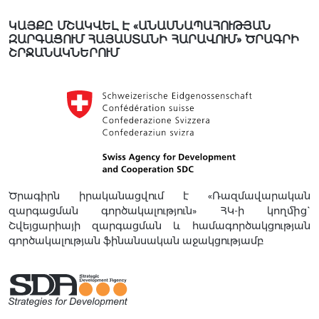
ԿԱՅՔԸ ՄՇԱԿՎԵԼ Է «ԱՆԱՍՆԱՊԱՀՈՒԹՅԱՆ
ԶԱՐԳԱՑՈՒՄ ՀԱՅԱՍՏԱՆԻ ՀԱՐԱՎՈՒՄ» ԾՐԱԳՐԻ
ՇՐՋԱՆԱԿՆԵՐՈՒՄ
Ծրագիրն իրականացվում է «Ռազմավարական
զարգացման գործակալություն» ՀԿ-ի կողմից`
Շվեյցարիայի զարգացման և համագործակցության
գործակալության ֆինանսական աջակցությամբ