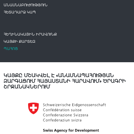
ԱՆԱՍՆԱԲՈՒԺՈՒԹՅՈՒՆ
ՀԵՏԱԴԱՐՁ ԿԱՊ
ՀԵՂԻՆԱԿԱՅԻՆ ԻՐԱՎՈՒՆՔ
ԿԱՅՔԻ ՔԱՐՏԵԶ
ՊԱՀՈՑ
ԿԱՅՔԸ ՄՇԱԿՎԵԼ Է «ԱՆԱՍՆԱՊԱՀՈՒԹՅԱՆ
ԶԱՐԳԱՑՈՒՄ ՀԱՅԱՍՏԱՆԻ ՀԱՐԱՎՈՒՄ» ԾՐԱԳՐԻ
ՇՐՋԱՆԱԿՆԵՐՈՒՄ