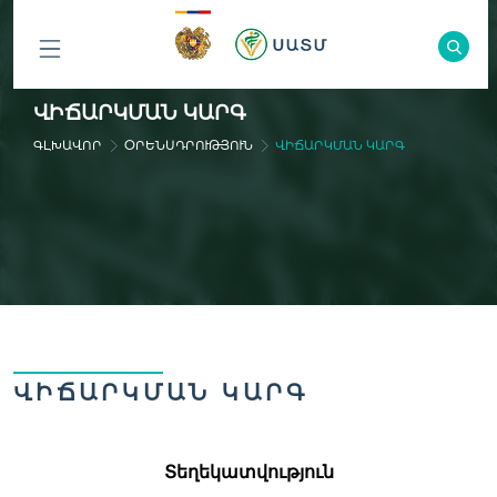
ԲՈԼՈՐ
ՎԻՃԱՐԿՄԱՆ ԿԱՐԳ
ԲԱԺԻՆՆԵՐԸ
ԳԼԽԱՎՈՐ
ՕՐԵՆՍԴՐՈՒԹՅՈՒՆ
ՎԻՃԱՐԿՄԱՆ ԿԱՐԳ
ՎԻՃԱՐԿՄԱՆ ԿԱՐԳ
Տեղեկատվություն