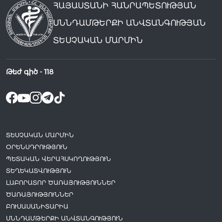
ՀԱՅԱՍՏԱՆԻ ՀԱՆՐԱՊԵՏՈՒԹՅԱՆ
ՍՆՆԴԱՄԹԵՐՔԻ ԱՆՎՏԱՆԳՈՒԹՅԱՆ
ՏԵՍՉԱԿԱՆ ՄԱՐՄԻՆ
Թեժ գիծ -
118
ՏԵՍՉԱԿԱՆ ՄԱՐՄԻՆ
ՕՐԵՆՍԴՐՈՒԹՅՈՒՆ
ՊԵՏԱԿԱՆ ՎԵՐԱՀՍԿՈՂՈՒԹՅՈՒՆ
ՏԵՂԵԿԱՏՎՈՒԹՅՈՒՆ
ԼԱԲՈՐԱՏՈՐ ԾԱՌԱՅՈՒԹՅՈՒՆՆԵՐ
ԾԱՌԱՅՈՒԹՅՈՒՆՆԵՐ
ԲՈՒՍԱՍԱՆԻՏԱՐԻԱ
ՍՆՆԴԱՄԹԵՐՔԻ ԱՆՎՏԱՆԳՈՒԹՅՈՒՆ