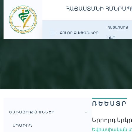
ՀԱՅԱՍՏԱՆԻ ՀԱՆՐԱՊ
ՀԵՏԱԴԱՐՁ
ԲՈԼՈՐ ԲԱԺԻՆՆԵՐԸ
ԿԱՊ
ՌԵԵՍՏՐ
ԾԱՌԱՅՈՒԹՅՈՒՆՆԵՐ
Երրորդ երկ
ՍՊԱՌՈՂ
Եվրասիական տ