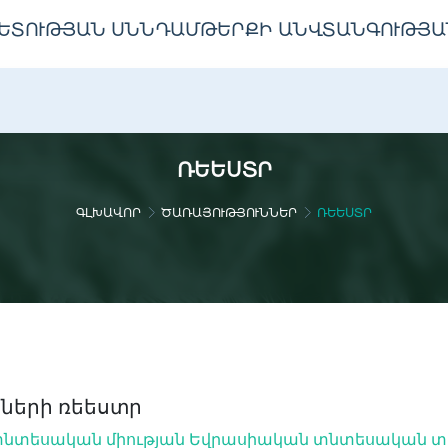
ԵՏՈՒԹՅԱՆ ՍՆՆԴԱՄԹԵՐՔԻ ԱՆՎՏԱՆԳՈՒԹՅԱ
ՌԵԵՍՏՐ
ԳԼԽԱՎՈՐ
ԾԱՌԱՅՈՒԹՅՈՒՆՆԵՐ
ՌԵԵՍՏՐ
րների ռեեստր
նտեսական միության Եվրասիական տնտեսական տար