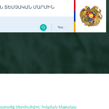
Ն ՏԵՍՉԱԿԱՆ ՄԱՐՄԻՆ
Հայ
ածք ներ­մուծվող` հսկման ենթակա