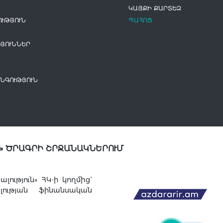
ԿԱՅՔԻ ՔԱՐՏԵԶ
ՒԹՅՈՒՆ
ՊԱՀՈՑ
ՅՈՒՆՆԵՐ
ՆԳՈՒԹՅՈՒՆ
» ԾՐԱԳՐԻ ՇՐՋԱՆԱԿՆԵՐՈՒՄ
ւթյուն» ՀԿ-ի կողմից`
լության ֆինանսական