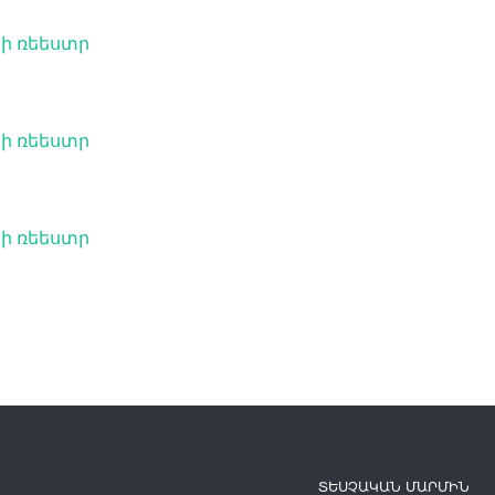
րի ռեեստր
րի ռեեստր
րի ռեեստր
ՏԵՍՉԱԿԱՆ ՄԱՐՄԻՆ