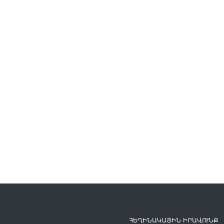
ՀԵՂԻՆԱԿԱՅԻՆ ԻՐԱՎՈՒՆՔ