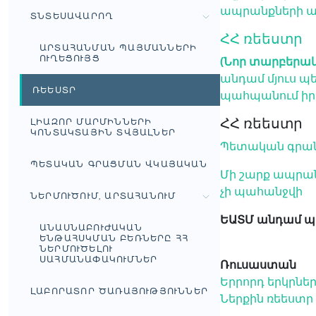
ապրանքների ար
ՏՆՏԵՍԱՎԱՐՈՂ
ՀՀ ռեեստր
ԱՐՏԱՀԱՆՄԱՆ ՊԱՅՄԱՆՆԵՐԻ
ՈՒՂԵՑՈՒՅՑ
(Նոր տարբերակ
անդամ մյուս պ
ՌԵԵՍՏՐ
պահպանում իր
ՀՀ ռեեստր
ԼԻԱԶՈՐ ՄԱՐՄԻՆՆԵՐԻ
ԿՈՆՏԱԿՏԱՅԻՆ ՏՎՅԱԼՆԵՐ
Պետական ​​գրա
ՊԵՏԱԿԱՆ ԳՐԱՑՄԱՆ ՎԿԱՅԱԿԱՆ
Մի շարք ապրան
չի պահանջվի
ՆԵՐՄՈՒԾՈՒՄ, ԱՐՏԱՀԱՆՈՒՄ
ԵԱՏՄ անդամ պե
ԱՆԱՍՆԱԲՈՒԺԱԿԱՆ
ԵՆԹԱՀՍԿՄԱՆ ԲԵՌՆԵՐԸ ՀՀ
ՆԵՐՄՈՒԾԵԼՈՒ
ՍԱՀՄԱՆԱՓԱԿՈՒՄՆԵՐ
Ռուսաստան
Երրորդ երկրնե
ԼԱԲՈՐԱՏՈՐ ԾԱՌԱՅՈՒԹՅՈՒՆՆԵՐ
Ներքին ռեեստր