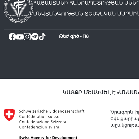
ՀԱՅԱՍՏԱՆԻ ՀԱՆՐԱՊԵՏՈՒԹՅԱՆ ՍՆՆ
ԱՆՎՏԱՆԳՈՒԹՅԱՆ ՏԵՍՉԱԿԱՆ ՄԱՐՄԻ
Թեժ գիծ -
118
ԿԱՅՔԸ ՄՇԱԿՎԵԼ Է «ԱՆԱՍ
Ծրագիրն ի
Շվեյցարի
աջակցությ