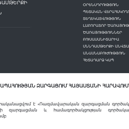
ԴԱՄԹԵՐՔԻ
ՕՐԵՆՍԴՐՈՒԹՅՈՒՆ
ՊԵՏԱԿԱՆ ՎԵՐԱՀՍԿՈՂՈ
Ն
ՏԵՂԵԿԱՏՎՈՒԹՅՈՒՆ
ԼԱԲՈՐԱՏՈՐ ԾԱՌԱՅՈՒԹ
ԾԱՌԱՅՈՒԹՅՈՒՆՆԵՐ
ԲՈՒՍԱՍԱՆԻՏԱՐԻԱ
ՍՆՆԴԱՄԹԵՐՔԻ ԱՆՎՏԱ
ԱՆԱՍՆԱԲՈՒԺՈՒԹՅՈՒՆ
ՀԵՏԱԴԱՐՁ ԿԱՊ
ՆԱՊԱՀՈՒԹՅԱՆ ԶԱՐԳԱՑՈՒՄ ՀԱՅԱՍՏԱՆԻ ՀԱՐԱՎՈՒՄ
րականացվում է «Ռազմավարական զարգացման գործակալո
այի զարգացման և համագործակցության գործակա
ամբ