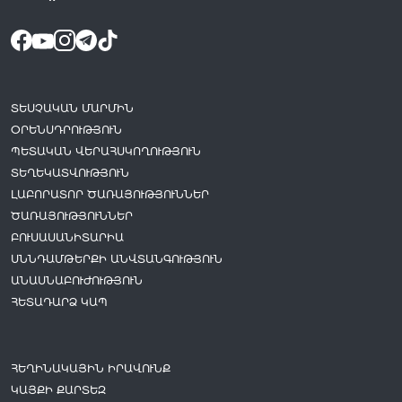
ՏԵՍՉԱԿԱՆ ՄԱՐՄԻՆ
ՕՐԵՆՍԴՐՈՒԹՅՈՒՆ
ՊԵՏԱԿԱՆ ՎԵՐԱՀՍԿՈՂՈՒԹՅՈՒՆ
ՏԵՂԵԿԱՏՎՈՒԹՅՈՒՆ
ԼԱԲՈՐԱՏՈՐ ԾԱՌԱՅՈՒԹՅՈՒՆՆԵՐ
ԾԱՌԱՅՈՒԹՅՈՒՆՆԵՐ
ԲՈՒՍԱՍԱՆԻՏԱՐԻԱ
ՍՆՆԴԱՄԹԵՐՔԻ ԱՆՎՏԱՆԳՈՒԹՅՈՒՆ
ԱՆԱՍՆԱԲՈՒԺՈՒԹՅՈՒՆ
ՀԵՏԱԴԱՐՁ ԿԱՊ
ՀԵՂԻՆԱԿԱՅԻՆ ԻՐԱՎՈՒՆՔ
ԿԱՅՔԻ ՔԱՐՏԵԶ