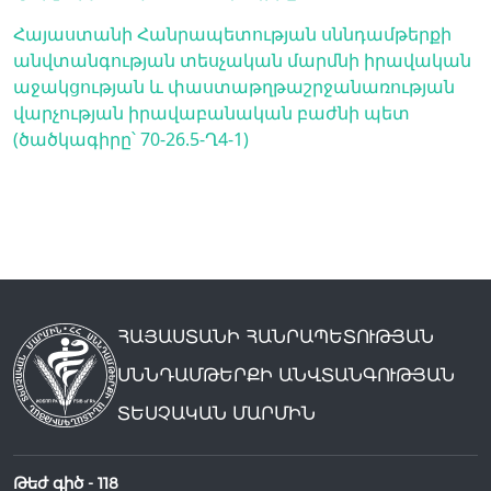
Հայաստանի Հանրապետության սննդամթերքի
անվտանգության տեսչական մարմնի իրավական
աջակցության և փաստաթղթաշրջանառության
վարչության իրավաբանական բաժնի պետ
(ծածկագիրը՝ 70-26.5-Ղ4-1)
ՀԱՅԱՍՏԱՆԻ ՀԱՆՐԱՊԵՏՈՒԹՅԱՆ
ՍՆՆԴԱՄԹԵՐՔԻ ԱՆՎՏԱՆԳՈՒԹՅԱՆ
ՏԵՍՉԱԿԱՆ ՄԱՐՄԻՆ
Թեժ գիծ -
118