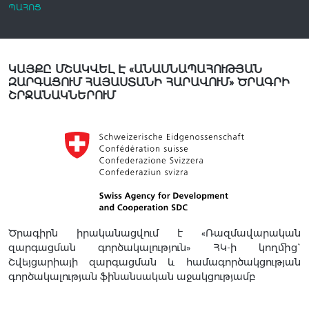
ՊԱՀՈՑ
ԿԱՅՔԸ ՄՇԱԿՎԵԼ Է «ԱՆԱՍՆԱՊԱՀՈՒԹՅԱՆ
ԶԱՐԳԱՑՈՒՄ ՀԱՅԱՍՏԱՆԻ ՀԱՐԱՎՈՒՄ» ԾՐԱԳՐԻ
ՇՐՋԱՆԱԿՆԵՐՈՒՄ
Ծրագիրն իրականացվում է «Ռազմավարական
զարգացման գործակալություն» ՀԿ-ի կողմից`
Շվեյցարիայի զարգացման և համագործակցության
գործակալության ֆինանսական աջակցությամբ