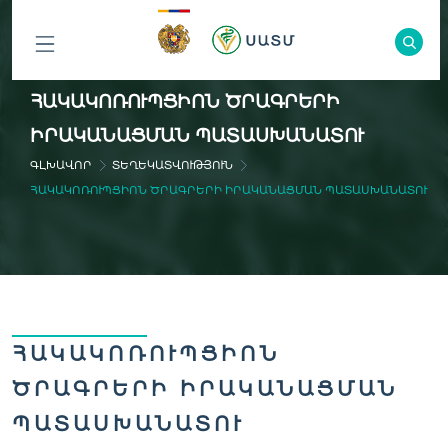
ԲՈԼՈՐ
ՀԱԿԱԿՈՌՈՒՊՑԻՈՆ ԾՐԱԳՐԵՐԻ
ԲԱԺԻՆՆԵՐԸ
ԻՐԱԿԱՆԱՑՄԱՆ ՊԱՏԱՍԽԱՆԱՏՈՒ
ԳԼԽԱՎՈՐ
ՏԵՂԵԿԱՏՎՈՒԹՅՈՒՆ
ՀԱԿԱԿՈՌՈՒՊՑԻՈՆ ԾՐԱԳՐԵՐԻ ԻՐԱԿԱՆԱՑՄԱՆ ՊԱՏԱՍԽԱՆԱՏՈՒ
ՀԱԿԱԿՈՌՈՒՊՑԻՈՆ
ԾՐԱԳՐԵՐԻ ԻՐԱԿԱՆԱՑՄԱՆ
ՊԱՏԱՍԽԱՆԱՏՈՒ