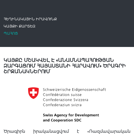
ՀԵՂԻՆԱԿԱՅԻՆ ԻՐԱՎՈՒՆՔ
ԿԱՅՔԻ ՔԱՐՏԵԶ
ՊԱՀՈՑ
ԿԱՅՔԸ ՄՇԱԿՎԵԼ Է «ԱՆԱՍՆԱՊԱՀՈՒԹՅԱՆ
ԶԱՐԳԱՑՈՒՄ ՀԱՅԱՍՏԱՆԻ ՀԱՐԱՎՈՒՄ» ԾՐԱԳՐԻ
ՇՐՋԱՆԱԿՆԵՐՈՒՄ
Ծրագիրն իրականացվում է «Ռազմավարական