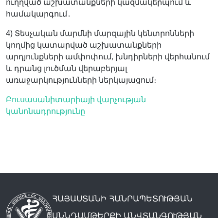
ուղղված աշխատանքների կազմակերպում և
համակարգում․
4) Տեսչական մարմնի մարզային կենտրոնների
կողմից կատարված աշխատանքների
արդյունքների ամփոփում, խնդիրների վերհանում
և դրանց լուծման վերաբերյալ
առաջարկությունների ներկայացում։
Բուսասանիտարիայի վարչության
կանոնադրությունը
ՀԱՅԱՍՏԱՆԻ ՀԱՆՐԱՊԵՏՈՒԹՅԱՆ
ՍՆՆԴԱՄԹԵՐՔԻ ԱՆՎՏԱՆԳՈՒԹՅԱՆ