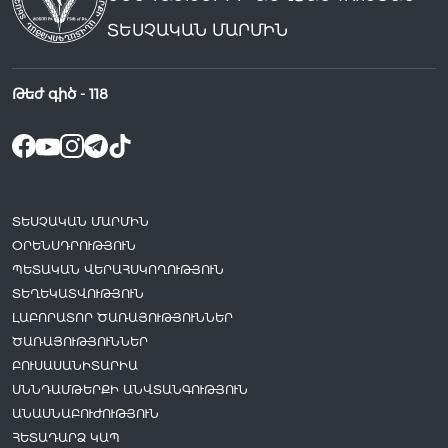
ՏԵՍՉԱԿԱՆ ՄԱՐՄԻՆ
Թեժ գիծ -
118
ՏԵՍՉԱԿԱՆ ՄԱՐՄԻՆ
ՕՐԵՆՍԴՐՈՒԹՅՈՒՆ
ՊԵՏԱԿԱՆ ՎԵՐԱՀՍԿՈՂՈՒԹՅՈՒՆ
ՏԵՂԵԿԱՏՎՈՒԹՅՈՒՆ
ԼԱԲՈՐԱՏՈՐ ԾԱՌԱՅՈՒԹՅՈՒՆՆԵՐ
ԾԱՌԱՅՈՒԹՅՈՒՆՆԵՐ
ԲՈՒՍԱՍԱՆԻՏԱՐԻԱ
ՍՆՆԴԱՄԹԵՐՔԻ ԱՆՎՏԱՆԳՈՒԹՅՈՒՆ
ԱՆԱՍՆԱԲՈՒԺՈՒԹՅՈՒՆ
ՀԵՏԱԴԱՐՁ ԿԱՊ