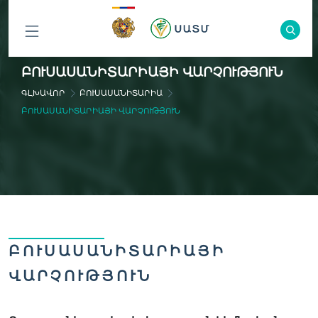
ԲՈԼՈՐ
ԲՈՒՍԱՍԱՆԻՏԱՐԻԱՅԻ ՎԱՐՉՈՒԹՅՈՒՆ
ԲԱԺԻՆՆԵՐԸ
ԳԼԽԱՎՈՐ
ԲՈՒՍԱՍԱՆԻՏԱՐԻԱ
ԲՈՒՍԱՍԱՆԻՏԱՐԻԱՅԻ ՎԱՐՉՈՒԹՅՈՒՆ
ԲՈՒՍԱՍԱՆԻՏԱՐԻԱՅԻ
ՎԱՐՉՈՒԹՅՈՒՆ