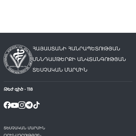
ՀԱՅԱՍՏԱՆԻ ՀԱՆՐԱՊԵՏՈՒԹՅԱՆ
ՍՆՆԴԱՄԹԵՐՔԻ ԱՆՎՏԱՆԳՈՒԹՅԱՆ
ՏԵՍՉԱԿԱՆ ՄԱՐՄԻՆ
Թեժ գիծ -
118
ՏԵՍՉԱԿԱՆ ՄԱՐՄԻՆ
ՕՐԵՆՍԴՐՈՒԹՅՈՒՆ