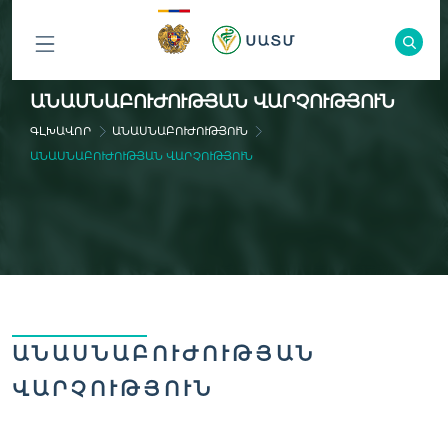
ԲՈԼՈՐ
ԱՆԱՍՆԱԲՈՒԺՈՒԹՅԱՆ ՎԱՐՉՈՒԹՅՈՒՆ
ԲԱԺԻՆՆԵՐԸ
ԳԼԽԱՎՈՐ
ԱՆԱՍՆԱԲՈՒԺՈՒԹՅՈՒՆ
ԱՆԱՍՆԱԲՈՒԺՈՒԹՅԱՆ ՎԱՐՉՈՒԹՅՈՒՆ
ԱՆԱՍՆԱԲՈՒԺՈՒԹՅԱՆ
ՎԱՐՉՈՒԹՅՈՒՆ