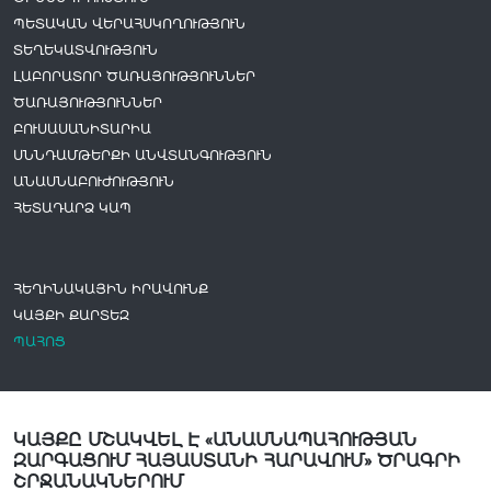
ՊԵՏԱԿԱՆ ՎԵՐԱՀՍԿՈՂՈՒԹՅՈՒՆ
ՏԵՂԵԿԱՏՎՈՒԹՅՈՒՆ
ԼԱԲՈՐԱՏՈՐ ԾԱՌԱՅՈՒԹՅՈՒՆՆԵՐ
ԾԱՌԱՅՈՒԹՅՈՒՆՆԵՐ
ԲՈՒՍԱՍԱՆԻՏԱՐԻԱ
ՍՆՆԴԱՄԹԵՐՔԻ ԱՆՎՏԱՆԳՈՒԹՅՈՒՆ
ԱՆԱՍՆԱԲՈՒԺՈՒԹՅՈՒՆ
ՀԵՏԱԴԱՐՁ ԿԱՊ
ՀԵՂԻՆԱԿԱՅԻՆ ԻՐԱՎՈՒՆՔ
ԿԱՅՔԻ ՔԱՐՏԵԶ
ՊԱՀՈՑ
ԿԱՅՔԸ ՄՇԱԿՎԵԼ Է «ԱՆԱՍՆԱՊԱՀՈՒԹՅԱՆ
ԶԱՐԳԱՑՈՒՄ ՀԱՅԱՍՏԱՆԻ ՀԱՐԱՎՈՒՄ» ԾՐԱԳՐԻ
ՇՐՋԱՆԱԿՆԵՐՈՒՄ