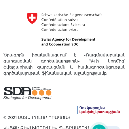
Ծրագիրն իրականացվում է «Ռազմավարական
զարգացման գործակալություն» ՀԿ-ի կողմից`
Շվեյցարիայի զարգացման և համագործակցության
գործակալության ֆինանսական աջակցությամբ
© 2021 ՍԱՏՄ ԲՈԼՈՐ ԻՐԱՎՈՒՆՔՆԵՐԸ ՊԱՇՏՊԱՆՎԱԾ ԵՆ
ԿԱՅՔԻ ՁԵՎԱՎՈՐՈՒՄ ԵՎ ՊԱՏՐԱՍՏՈՒՄ