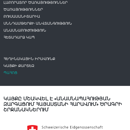
ԼԱԲՈՐԱՏՈՐ ԾԱՌԱՅՈՒԹՅՈՒՆՆԵՐ
ԾԱՌԱՅՈՒԹՅՈՒՆՆԵՐ
ԲՈՒՍԱՍԱՆԻՏԱՐԻԱ
ՍՆՆԴԱՄԹԵՐՔԻ ԱՆՎՏԱՆԳՈՒԹՅՈՒՆ
ԱՆԱՍՆԱԲՈՒԺՈՒԹՅՈՒՆ
ՀԵՏԱԴԱՐՁ ԿԱՊ
ՀԵՂԻՆԱԿԱՅԻՆ ԻՐԱՎՈՒՆՔ
ԿԱՅՔԻ ՔԱՐՏԵԶ
ՊԱՀՈՑ
ԿԱՅՔԸ ՄՇԱԿՎԵԼ Է «ԱՆԱՍՆԱՊԱՀՈՒԹՅԱՆ
ԶԱՐԳԱՑՈՒՄ ՀԱՅԱՍՏԱՆԻ ՀԱՐԱՎՈՒՄ» ԾՐԱԳՐԻ
ՇՐՋԱՆԱԿՆԵՐՈՒՄ