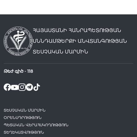
ՀԱՅԱՍՏԱՆԻ ՀԱՆՐԱՊԵՏՈՒԹՅԱՆ
ՍՆՆԴԱՄԹԵՐՔԻ ԱՆՎՏԱՆԳՈՒԹՅԱՆ
ՏԵՍՉԱԿԱՆ ՄԱՐՄԻՆ
Թեժ գիծ -
118
ՏԵՍՉԱԿԱՆ ՄԱՐՄԻՆ
ՕՐԵՆՍԴՐՈՒԹՅՈՒՆ
ՊԵՏԱԿԱՆ ՎԵՐԱՀՍԿՈՂՈՒԹՅՈՒՆ
ՏԵՂԵԿԱՏՎՈՒԹՅՈՒՆ