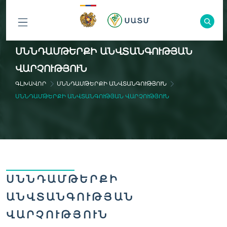
ԲՈԼՈՐ
ՍՆՆԴԱՄԹԵՐՔԻ ԱՆՎՏԱՆԳՈՒԹՅԱՆ
ԲԱԺԻՆՆԵՐԸ
ՎԱՐՉՈՒԹՅՈՒՆ
ԳԼԽԱՎՈՐ
ՍՆՆԴԱՄԹԵՐՔԻ ԱՆՎՏԱՆԳՈՒԹՅՈՒՆ
ՍՆՆԴԱՄԹԵՐՔԻ ԱՆՎՏԱՆԳՈՒԹՅԱՆ ՎԱՐՉՈՒԹՅՈՒՆ
ՍՆՆԴԱՄԹԵՐՔԻ
ԱՆՎՏԱՆԳՈՒԹՅԱՆ
ՎԱՐՉՈՒԹՅՈՒՆ