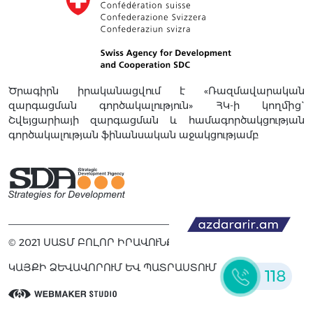
Ծրագիրն իրականացվում է «Ռազմավարական
զարգացման գործակալություն» ՀԿ-ի կողմից`
Շվեյցարիայի զարգացման և համագործակցության
գործակալության ֆինանսական աջակցությամբ
© 2021 ՍԱՏՄ ԲՈԼՈՐ ԻՐԱՎՈՒՆՔՆԵՐԸ ՊԱՇՏՊԱՆՎԱԾ ԵՆ
ԿԱՅՔԻ ՁԵՎԱՎՈՐՈՒՄ ԵՎ ՊԱՏՐԱՍՏՈՒՄ
118