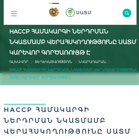
ԲՈԼՈՐ
HACCP ՀԱՄԱԿԱՐԳԻ ՆԵՐԴՐՄԱՆ
ԲԱԺԻՆՆԵՐԸ
ՆԿԱՏՄԱՄԲ ՎԵՐԱՀՍԿՈՂՈՒԹՅՈՒՆԸ ՍԱՏՄ
ԿԱՐԵՒՈՐ ԳՈՐԾԱՌՈՒՅԹ Է
ԳԼԽԱՎՈՐ
ՏԵՂԵԿԱՏՎՈՒԹՅՈՒՆ
ՆԿԱՐԱԴԱՐԱՆ
HACCP ՀԱՄԱԿԱՐԳԻ ՆԵՐԴՐՄԱՆ ՆԿԱՏՄԱՄԲ ՎԵՐԱՀՍԿՈՂՈՒԹՅՈՒՆԸ
ՍԱՏՄ ԿԱՐԵՒՈՐ ԳՈՐԾԱՌՈՒՅԹ Է
HACCP ՀԱՄԱԿԱՐԳԻ
ՆԵՐԴՐՄԱՆ ՆԿԱՏՄԱՄԲ
ՎԵՐԱՀՍԿՈՂՈՒԹՅՈՒՆԸ ՍԱՏՄ