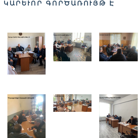
ԿԱՐԵՒՈՐ ԳՈՐԾԱՌՈՒՅԹ Է