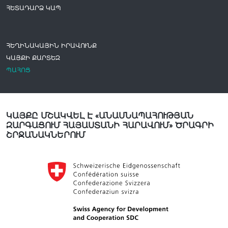
ՀԵՏԱԴԱՐՁ ԿԱՊ
ՀԵՂԻՆԱԿԱՅԻՆ ԻՐԱՎՈՒՆՔ
ԿԱՅՔԻ ՔԱՐՏԵԶ
ՊԱՀՈՑ
ԿԱՅՔԸ ՄՇԱԿՎԵԼ Է «ԱՆԱՍՆԱՊԱՀՈՒԹՅԱՆ
ԶԱՐԳԱՑՈՒՄ ՀԱՅԱՍՏԱՆԻ ՀԱՐԱՎՈՒՄ» ԾՐԱԳՐԻ
ՇՐՋԱՆԱԿՆԵՐՈՒՄ