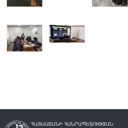
ՀԱՅԱՍՏԱՆԻ ՀԱՆՐԱՊԵՏՈՒԹՅԱՆ