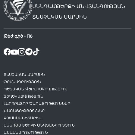
ՍՆՆԴԱՄԹԵՐՔԻ ԱՆՎՏԱՆԳՈՒԹՅԱՆ
ՏԵՍՉԱԿԱՆ ՄԱՐՄԻՆ
Թեժ գիծ -
118
ՏԵՍՉԱԿԱՆ ՄԱՐՄԻՆ
ՕՐԵՆՍԴՐՈՒԹՅՈՒՆ
ՊԵՏԱԿԱՆ ՎԵՐԱՀՍԿՈՂՈՒԹՅՈՒՆ
ՏԵՂԵԿԱՏՎՈՒԹՅՈՒՆ
ԼԱԲՈՐԱՏՈՐ ԾԱՌԱՅՈՒԹՅՈՒՆՆԵՐ
ԾԱՌԱՅՈՒԹՅՈՒՆՆԵՐ
ԲՈՒՍԱՍԱՆԻՏԱՐԻԱ
ՍՆՆԴԱՄԹԵՐՔԻ ԱՆՎՏԱՆԳՈՒԹՅՈՒՆ
ԱՆԱՍՆԱԲՈՒԺՈՒԹՅՈՒՆ