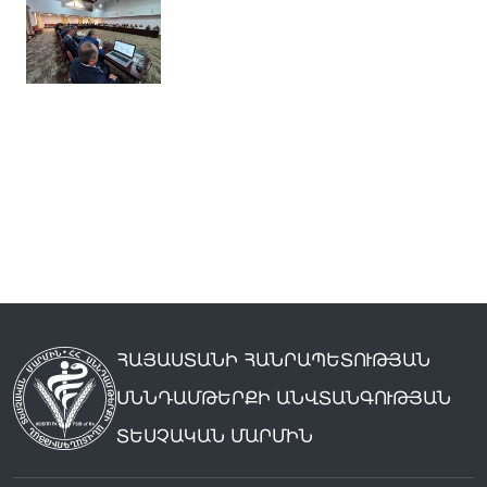
ՀԱՅԱՍՏԱՆԻ ՀԱՆՐԱՊԵՏՈՒԹՅԱՆ
ՍՆՆԴԱՄԹԵՐՔԻ ԱՆՎՏԱՆԳՈՒԹՅԱՆ
ՏԵՍՉԱԿԱՆ ՄԱՐՄԻՆ