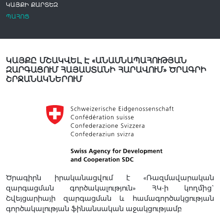
ԿԱՅՔԻ ՔԱՐՏԵԶ
ՊԱՀՈՑ
ԿԱՅՔԸ ՄՇԱԿՎԵԼ Է «ԱՆԱՍՆԱՊԱՀՈՒԹՅԱՆ
ԶԱՐԳԱՑՈՒՄ ՀԱՅԱՍՏԱՆԻ ՀԱՐԱՎՈՒՄ» ԾՐԱԳՐԻ
ՇՐՋԱՆԱԿՆԵՐՈՒՄ
Ծրագիրն իրականացվում է «Ռազմավարական
զարգացման գործակալություն» ՀԿ-ի կողմից`
Շվեյցարիայի զարգացման և համագործակցության
գործակալության ֆինանսական աջակցությամբ