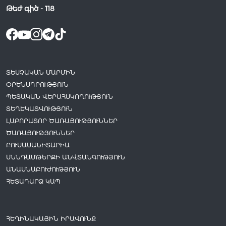
Թեժ գիծ -
118
ՏԵՍՉԱԿԱՆ ՄԱՐՄԻՆ
ՕՐԵՆՍԴՐՈՒԹՅՈՒՆ
ՊԵՏԱԿԱՆ ՎԵՐԱՀՍԿՈՂՈՒԹՅՈՒՆ
ՏԵՂԵԿԱՏՎՈՒԹՅՈՒՆ
ԼԱԲՈՐԱՏՈՐ ԾԱՌԱՅՈՒԹՅՈՒՆՆԵՐ
ԾԱՌԱՅՈՒԹՅՈՒՆՆԵՐ
ԲՈՒՍԱՍԱՆԻՏԱՐԻԱ
ՍՆՆԴԱՄԹԵՐՔԻ ԱՆՎՏԱՆԳՈՒԹՅՈՒՆ
ԱՆԱՍՆԱԲՈՒԺՈՒԹՅՈՒՆ
ՀԵՏԱԴԱՐՁ ԿԱՊ
ՀԵՂԻՆԱԿԱՅԻՆ ԻՐԱՎՈՒՆՔ