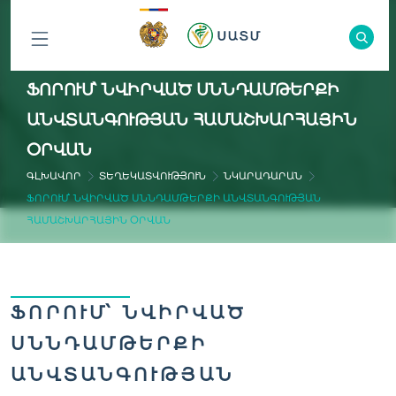
ԲՈԼՈՐ
ՖՈՐՈՒՄ՝ ՆՎԻՐՎԱԾ ՍՆՆԴԱՄԹԵՐՔԻ
ԲԱԺԻՆՆԵՐԸ
ԱՆՎՏԱՆԳՈՒԹՅԱՆ ՀԱՄԱՇԽԱՐՀԱՅԻՆ
ՕՐՎԱՆ
ԳԼԽԱՎՈՐ
ՏԵՂԵԿԱՏՎՈՒԹՅՈՒՆ
ՆԿԱՐԱԴԱՐԱՆ
ՖՈՐՈՒՄ՝ ՆՎԻՐՎԱԾ ՍՆՆԴԱՄԹԵՐՔԻ ԱՆՎՏԱՆԳՈՒԹՅԱՆ
ՀԱՄԱՇԽԱՐՀԱՅԻՆ ՕՐՎԱՆ
ՖՈՐՈՒՄ՝ ՆՎԻՐՎԱԾ
ՍՆՆԴԱՄԹԵՐՔԻ
ԱՆՎՏԱՆԳՈՒԹՅԱՆ