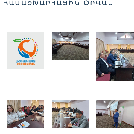
ՀԱՄԱՇԽԱՐՀԱՅԻՆ ՕՐՎԱՆ