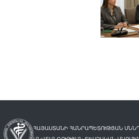
ՀԱՅԱՍՏԱՆԻ ՀԱՆՐԱՊԵՏՈՒԹՅԱՆ ՍՆՆ