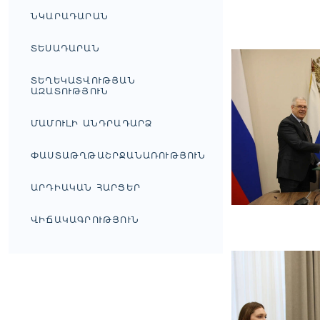
ՆԿԱՐԱԴԱՐԱՆ
ՏԵՍԱԴԱՐԱՆ
ՏԵՂԵԿԱՏՎՈՒԹՅԱՆ
ԱԶԱՏՈՒԹՅՈՒՆ
ՄԱՄՈՒԼԻ ԱՆԴՐԱԴԱՐՁ
ՓԱՍՏԱԹՂԹԱՇՐՋԱՆԱՌՈՒԹՅՈՒՆ
ԱՐԴԻԱԿԱՆ ՀԱՐՑԵՐ
ՎԻՃԱԿԱԳՐՈՒԹՅՈՒՆ