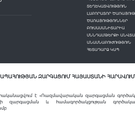
Ն
ՏԵՂԵԿԱՏՎՈՒԹՅՈՒՆ
ԼԱԲՈՐԱՏՈՐ ԾԱՌԱՅՈՒԹ
ԾԱՌԱՅՈՒԹՅՈՒՆՆԵՐ
ԲՈՒՍԱՍԱՆԻՏԱՐԻԱ
ՍՆՆԴԱՄԹԵՐՔԻ ԱՆՎՏԱ
ԱՆԱՍՆԱԲՈՒԺՈՒԹՅՈՒՆ
ՀԵՏԱԴԱՐՁ ԿԱՊ
ՆԱՊԱՀՈՒԹՅԱՆ ԶԱՐԳԱՑՈՒՄ ՀԱՅԱՍՏԱՆԻ ՀԱՐԱՎՈՒՄ
րականացվում է «Ռազմավարական զարգացման գործակալո
այի զարգացման և համագործակցության գործակա
ամբ