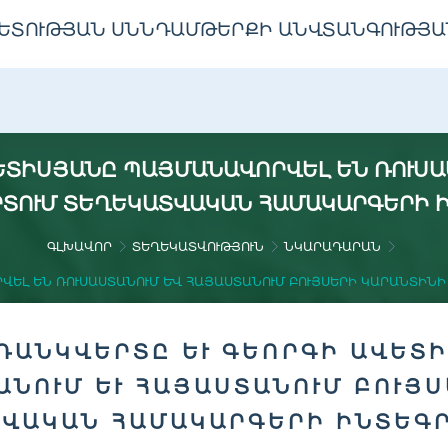
ԵՏՈՒԹՅԱՆ ՍՆՆԴԱՄԹԵՐՔԻ ԱՆՎՏԱՆԳՈՒԹՅԱ
ԵՏԻՍՅԱՆԸ ՊԱՅՄԱՆԱՎՈՐՎԵԼ ԵՆ ՌՈՒՍԱՍ
ՐՏՈՒՄ ՏԵՂԵԿԱՏՎԱԿԱՆ ՀԱՄԱԿԱՐԳԵՐԻ Ի
ԳԼԽԱՎՈՐ
ՏԵՂԵԿԱՏՎՈՒԹՅՈՒՆ
ՆԿԱՐԱԴԱՐԱՆ
ԵԼ ԵՆ ՌՈՒՍԱՍՏԱՆՈՒՄ ԵՒ ՀԱՅԱՍՏԱՆՈՒՄ ԲՈՒՅՍԵՐԻ ԿԱՐԱՆՏԻՆԻ
ԴԱՆԿՎԵՐՏԸ ԵՒ ԳԵՈՐԳԻ ԱՎԵՏ
ԱՆՈՒՄ ԵՒ ՀԱՅԱՍՏԱՆՈՒՄ ԲՈՒՅ
ՎԱԿԱՆ ՀԱՄԱԿԱՐԳԵՐԻ ԻՆՏԵԳՐ