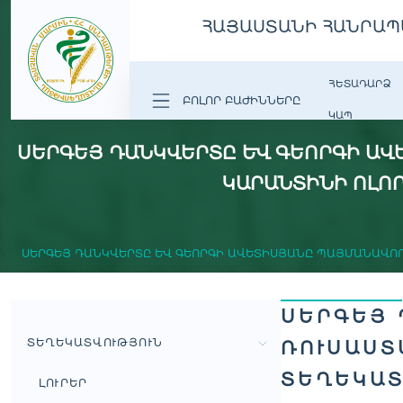
ՀԱՅԱՍՏԱՆԻ ՀԱՆՐԱՊ
ՀԵՏԱԴԱՐՁ
ԲՈԼՈՐ ԲԱԺԻՆՆԵՐԸ
ԿԱՊ
ՍԵՐԳԵՅ ԴԱՆԿՎԵՐՏԸ ԵՒ ԳԵՈՐԳԻ ԱՎ
ԿԱՐԱՆՏԻՆԻ ՈԼՈ
ՍԵՐԳԵՅ ԴԱՆԿՎԵՐՏԸ ԵՒ ԳԵՈՐԳԻ ԱՎԵՏԻՍՅԱՆԸ ՊԱՅՄԱՆԱՎՈՐՎ
ՍԵՐԳԵՅ 
ՏԵՂԵԿԱՏՎՈՒԹՅՈՒՆ
ՌՈՒՍԱՍՏ
ՏԵՂԵԿԱՏ
ԼՈՒՐԵՐ