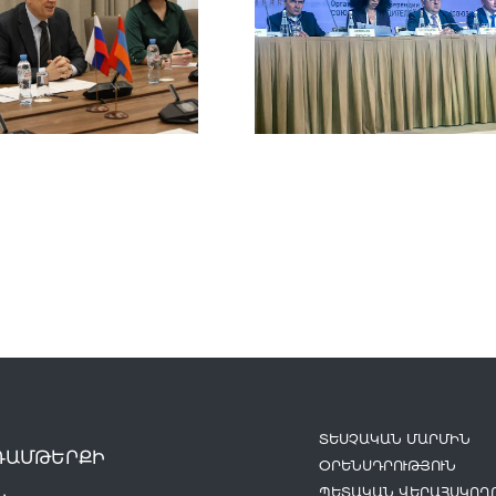
ՏԵՍՉԱԿԱՆ ՄԱՐՄԻՆ
ԴԱՄԹԵՐՔԻ
ՕՐԵՆՍԴՐՈՒԹՅՈՒՆ
ՊԵՏԱԿԱՆ ՎԵՐԱՀՍԿՈՂՈ