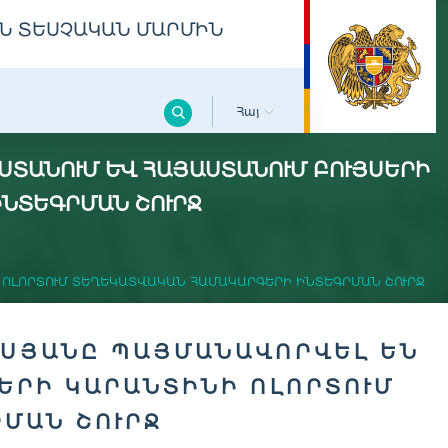
Ն ՏԵՍՉԱԿԱՆ ՄԱՐՄԻՆ
Հայ
ՏԱՆՈՒՄ ԵՒ ՀԱՅԱՍՏԱՆՈՒՄ ԲՈՒՅՍԵՐԻ
ՆՏԵԳՐՄԱՆ ՇՈՒՐՋ
 ՈԼՈՐՏՈՒՄ ՏԵՂԵԿԱՏՎԱԿԱՆ ՀԱՄԱԿԱՐԳԵՐԻ ԻՆՏԵԳՐՄԱՆ ՇՈՒՐՋ
ԻՍՅԱՆԸ ՊԱՅՄԱՆԱՎՈՐՎԵԼ ԵՆ
ՍԵՐԻ ԿԱՐԱՆՏԻՆԻ ՈԼՈՐՏՈՒՄ
ՄԱՆ ՇՈՒՐՋ