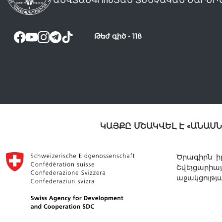
ԱՆՎՏԱՆԳՈՒԹՅԱՆ ՏԵՍՉԱԿԱՆ ՄԱՐՄԻ
Թեժ գիծ -
118
ԿԱՅՔԸ ՄՇԱԿՎԵԼ Է «ԱՆԱՍ
Ծրագիրն ի
Շվեյցարի
աջակցությ