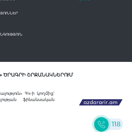
ՅՈՒՆՆԵՐ
ՆԳՈՒԹՅՈՒՆ
» ԾՐԱԳՐԻ ՇՐՋԱՆԱԿՆԵՐՈՒՄ
ւթյուն» ՀԿ-ի կողմից`
լության ֆինանսական
118