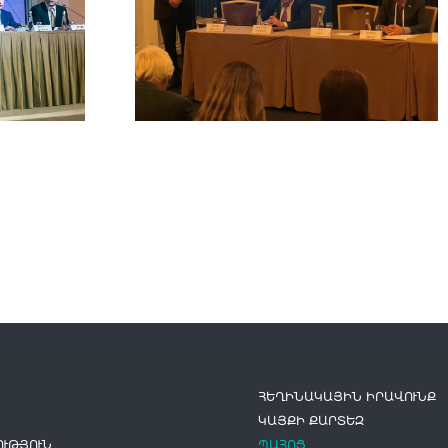
ՀԵՂԻՆԱԿԱՅԻՆ ԻՐԱՎՈՒՆՔ
ԿԱՅՔԻ ՔԱՐՏԵԶ
ՒԹՅՈՒՆ
ՊԱՀՈՑ