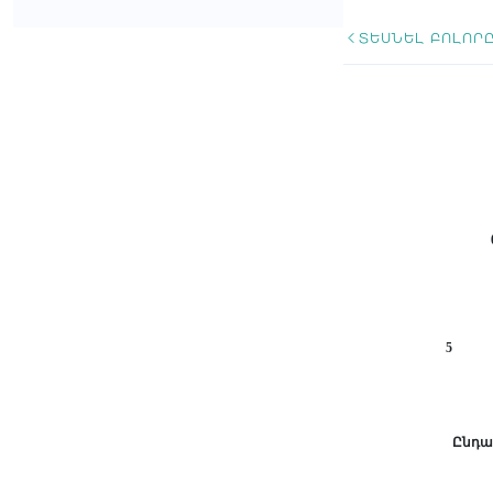
ՏԵՍՆԵԼ ԲՈԼՈՐ
5
Ընդա