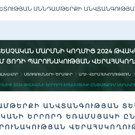
ԵՏՈՒԹՅԱՆ ՍՆՆԴԱՄԹԵՐՔԻ ԱՆՎՏԱՆԳՈՒԹՅԱ
ԵՍՉԱԿԱՆ ՄԱՐՄՆԻ ԿՈՂՄԻՑ 2024 ԹՎԱ
ՒՄ ՅՈԴԻ ՊԱՐՈՒՆԱԿՈՒԹՅԱՆ ՎԵՐԱՀՍԿՈՂ
ԳԼԽԱՎՈՐ
ՍՏՈՒԳՈՒՄՆԵՐԻ ԾՐԱԳԻՐ
ԱՂԻ ՎԵՐԱՀՍԿՈՂՈՒԹՅՈՒՆ
ՂՄԻՑ 2024 ԹՎԱԿԱՆԻ ԵՐՐՈՐԴ ԵՌԱՄՍՅԱԿԻ ԸՆԹԱՑՔՈՒՄ ԿԵՐԱԿՐԻ
ԱՄԹԵՐՔԻ ԱՆՎՏԱՆԳՈՒԹՅԱՆ ՏԵ
ԱԿԱՆԻ ԵՐՐՈՐԴ ԵՌԱՄՍՅԱԿԻ ԸՆ
ՐՈՒՆԱԿՈՒԹՅԱՆ ՎԵՐԱՀՍԿՈՂՈՒ