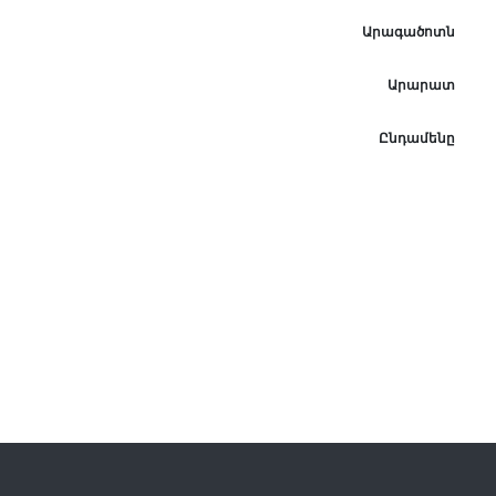
Արագածոտն
Արարատ
Ընդամենը