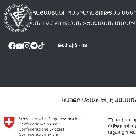
ՀԱՅԱՍՏԱՆԻ ՀԱՆՐԱՊԵՏՈՒԹՅԱՆ ՍՆՆ
ԱՆՎՏԱՆԳՈՒԹՅԱՆ ՏԵՍՉԱԿԱՆ ՄԱՐՄԻ
Թեժ գիծ -
118
ԿԱՅՔԸ ՄՇԱԿՎԵԼ Է «ԱՆԱՍ
Ծրագիրն ի
Շվեյցարի
աջակցությ