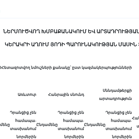
Ը
ՆԵՐՄՈՒԾՎՈՂ ԽՄԲԱՔԱՆԱԿՈՒՄ ԵՎ ԱՐՏԱԴՐՈՒԹՅԱՆ
ԿԵՐԱԿՐԻ ԱՂՈՒՄ ՅՈԴԻ ՊԱՐՈՒՆԱԿՈՒԹՅԱՆ ՄԱՍԻՆ
0Հետազոտվող նմուշների քանակը՝ ըստ կազմակերպությունների
Սննդամթերքի
Առևտուր
Հանրային սնունդ
արտադրություն
Դրանցից չեն
Դրանցից չեն
Դրանցից չեն
Հա
համապա­
համապա­
համապա­
մենը
Ընդամենը
Ընդամենը
տ
տասխանում
տասխանում
տասխանում
նորմերին
նորմերին
նորմերին