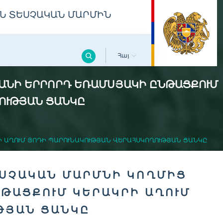
Ն ՏԵՍՉԱԿԱՆ ՄԱՐՄԻՆ
Հայ
ԿԱՆԻ ԵՐՐՈՐԴ ԵՌԱՄՍՅԱԿԻ ԸՆԹԱՑՔՈՒՄ
ՈՒԹՅԱՆ ՑԱՆԿԸ
 ԱՂՈՒՄ ՅՈԴԻ ՊԱՐՈՒՆԱԿՈՒԹՅԱՆ ՎԵՐԱՀՍԿՈՂՈՒԹՅԱՆ ՑԱՆԿԸ
ՍՉԱԿԱՆ ՄԱՐՄՆԻ ԿՈՂՄԻՑ
ԹԱՑՔՈՒՄ ԿԵՐԱԿՐԻ ԱՂՈՒՄ
ԹՅԱՆ ՑԱՆԿԸ