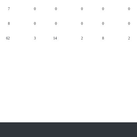
7
0
0
0
0
0
8
0
0
0
0
0
62
3
14
2
8
2