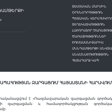
ՏԵՍՉԱԿԱՆ ՄԱՐՄԻՆ
ԴԱՄԹԵՐՔԻ
ՕՐԵՆՍԴՐՈՒԹՅՈՒՆ
ՊԵՏԱԿԱՆ ՎԵՐԱՀՍԿՈՂՈ
Ն
ՏԵՂԵԿԱՏՎՈՒԹՅՈՒՆ
ԼԱԲՈՐԱՏՈՐ ԾԱՌԱՅՈՒԹ
ԾԱՌԱՅՈՒԹՅՈՒՆՆԵՐ
ԲՈՒՍԱՍԱՆԻՏԱՐԻԱ
ՍՆՆԴԱՄԹԵՐՔԻ ԱՆՎՏԱ
ԱՆԱՍՆԱԲՈՒԺՈՒԹՅՈՒՆ
ՀԵՏԱԴԱՐՁ ԿԱՊ
ՆԱՊԱՀՈՒԹՅԱՆ ԶԱՐԳԱՑՈՒՄ ՀԱՅԱՍՏԱՆԻ ՀԱՐԱՎՈՒՄ
րականացվում է «Ռազմավարական զարգացման գործակալո
այի զարգացման և համագործակցության գործակա
ամբ