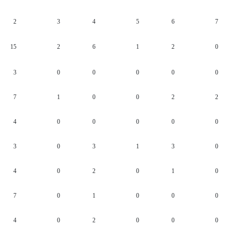
2
3
4
5
6
7
15
2
6
1
2
0
3
0
0
0
0
0
7
1
0
0
2
2
4
0
0
0
0
0
3
0
3
1
3
0
4
0
2
0
1
0
7
0
1
0
0
0
4
0
2
0
0
0