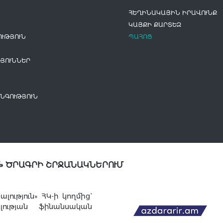
ՀԵՂԻՆԱԿԱՅԻՆ ԻՐԱՎՈՒՆՔ
ԿԱՅՔԻ ՔԱՐՏԵԶ
ՒԹՅՈՒՆ
ՊԱՀՈՑ
ՅՈՒՆՆԵՐ
ՆԳՈՒԹՅՈՒՆ
» ԾՐԱԳՐԻ ՇՐՋԱՆԱԿՆԵՐՈՒՄ
ւթյուն» ՀԿ-ի կողմից`
լության ֆինանսական