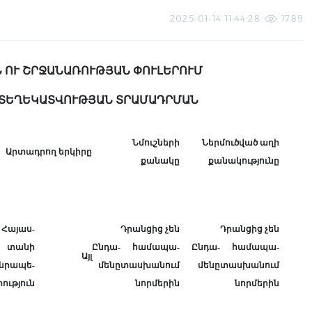
2025-01-14 11:44:28
1789
 ՈՒ ՇՐՋԱՆԱՌՈՒԹՅԱՆ ՓՈՒԼԵՐՈՒՄ
 ՏԵՂԵԿԱՏՎՈՒԹՅԱՆ ՏՐԱՄԱԴՐՄԱՆ
Նմուշների
Ներմուծված աղի
Արտադրող երկիրը
քանակը
քանակությունը
Հայաս­­­­
Դրանցից չեն
Դրանցից չեն
տանի
Ընդա­­
համապա­
Ընդա­
համապա­
Այլ
նրապե­
մենը
տասխանում
մենը
տասխանում
ություն
նորմերին
նորմերին