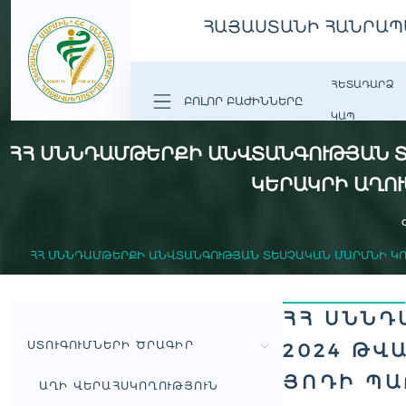
ՀԱՅԱՍՏԱՆԻ ՀԱՆՐԱՊ
ՀԵՏԱԴԱՐՁ
ԲՈԼՈՐ ԲԱԺԻՆՆԵՐԸ
ԿԱՊ
ՀՀ ՍՆՆԴԱՄԹԵՐՔԻ ԱՆՎՏԱՆԳՈՒԹՅԱՆ Տ
ԿԵՐԱԿՐԻ ԱՂՈ
ՀՀ ՍՆՆԴԱՄԹԵՐՔԻ ԱՆՎՏԱՆԳՈՒԹՅԱՆ ՏԵՍՉԱԿԱՆ ՄԱՐՄՆԻ ԿՈ
ՀՀ ՍՆՆԴ
ՍՏՈՒԳՈՒՄՆԵՐԻ ԾՐԱԳԻՐ
2024 ԹՎ
ՅՈԴԻ ՊԱ
ԱՂԻ ՎԵՐԱՀՍԿՈՂՈՒԹՅՈՒՆ