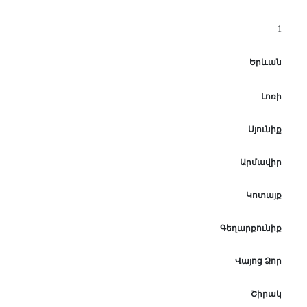
1
Երևան
Լոռի
Սյունիք
Արմավիր
Կոտայք
Գեղարքունիք
Վայոց Ձոր
Շիրակ