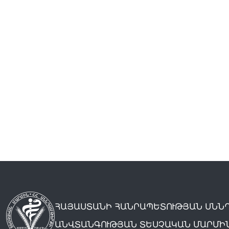
ՀԱՅԱՍՏԱՆԻ ՀԱՆՐԱՊԵՏՈՒԹՅԱՆ ՍՆՆ
ԱՆՎՏԱՆԳՈՒԹՅԱՆ ՏԵՍՉԱԿԱՆ ՄԱՐՄԻ