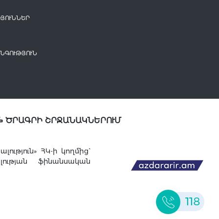
ՅՈՒՆՆԵՐ
ՆԳՈՒԹՅՈՒՆ
» ԾՐԱԳՐԻ ՇՐՋԱՆԱԿՆԵՐՈՒՄ
ւթյուն» ՀԿ-ի կողմից`
լության ֆինանսական
118