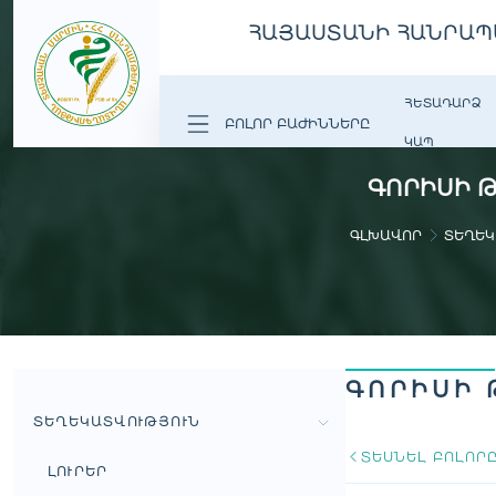
ՀԱՅԱՍՏԱՆԻ ՀԱՆՐԱՊ
ՀԵՏԱԴԱՐՁ
ԲՈԼՈՐ ԲԱԺԻՆՆԵՐԸ
ԿԱՊ
ԳՈՐԻՍԻ Թ
ԳԼԽԱՎՈՐ
ՏԵՂԵԿ
ԳՈՐԻՍԻ 
ՏԵՂԵԿԱՏՎՈՒԹՅՈՒՆ
ՏԵՍՆԵԼ ԲՈԼՈՐ
ԼՈՒՐԵՐ