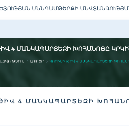
ԵՏՈՒԹՅԱՆ ՍՆՆԴԱՄԹԵՐՔԻ ԱՆՎՏԱՆԳՈՒԹՅԱ
ԻՎ 4 ՄԱՆԿԱՊԱՐՏԵԶԻ ԽՈՀԱՆՈՑԸ ԿՐԿ
ԱՏՎՈՒԹՅՈՒՆ
ԼՈՒՐԵՐ
ԳՈՐԻՍԻ ԹԻՎ 4 ՄԱՆԿԱՊԱՐՏԵԶԻ ԽՈՀԱՆ
ԹԻՎ 4 ՄԱՆԿԱՊԱՐՏԵԶԻ ԽՈՀԱՆ
Ը