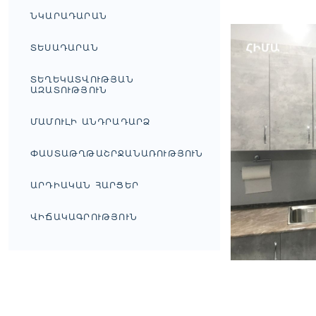
ՆԿԱՐԱԴԱՐԱՆ
ՏԵՍԱԴԱՐԱՆ
ՏԵՂԵԿԱՏՎՈՒԹՅԱՆ
ԱԶԱՏՈՒԹՅՈՒՆ
ՄԱՄՈՒԼԻ ԱՆԴՐԱԴԱՐՁ
ՓԱՍՏԱԹՂԹԱՇՐՋԱՆԱՌՈՒԹՅՈՒՆ
ԱՐԴԻԱԿԱՆ ՀԱՐՑԵՐ
ՎԻՃԱԿԱԳՐՈՒԹՅՈՒՆ