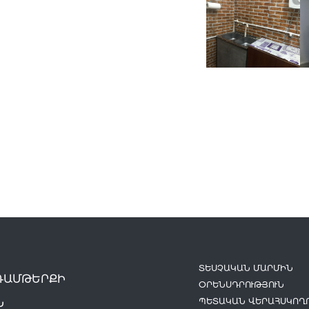
ՏԵՍՉԱԿԱՆ ՄԱՐՄԻՆ
ԴԱՄԹԵՐՔԻ
ՕՐԵՆՍԴՐՈՒԹՅՈՒՆ
ՊԵՏԱԿԱՆ ՎԵՐԱՀՍԿՈՂՈ
Ն