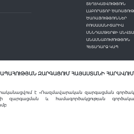
ՏԵՂԵԿԱՏՎՈՒԹՅՈՒՆ
ԼԱԲՈՐԱՏՈՐ ԾԱՌԱՅՈՒԹ
ԾԱՌԱՅՈՒԹՅՈՒՆՆԵՐ
ԲՈՒՍԱՍԱՆԻՏԱՐԻԱ
ՍՆՆԴԱՄԹԵՐՔԻ ԱՆՎՏԱ
ԱՆԱՍՆԱԲՈՒԺՈՒԹՅՈՒՆ
ՀԵՏԱԴԱՐՁ ԿԱՊ
ՆԱՊԱՀՈՒԹՅԱՆ ԶԱՐԳԱՑՈՒՄ ՀԱՅԱՍՏԱՆԻ ՀԱՐԱՎՈՒՄ
րականացվում է «Ռազմավարական զարգացման գործակալո
այի զարգացման և համագործակցության գործակա
ամբ