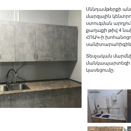
Սննդամթերքի ան
մարզային կենտրո
ստուգման արդյուն
քաղաքի թիվ 4 ն
ՀՈԱԿ-ի խոհանոց
սանիտարահիգիեն
Տեսչական մարմնի
մանկապարտեզի 
կասեցումը։