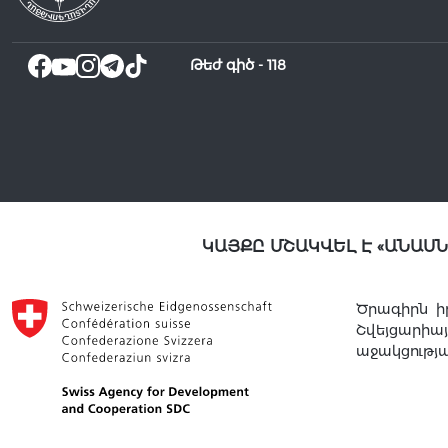
Թեժ գիծ -
118
ԿԱՅՔԸ ՄՇԱԿՎԵԼ Է «ԱՆԱՍ
Ծրագիրն ի
Շվեյցարի
աջակցությ