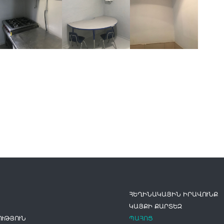
ՀԵՂԻՆԱԿԱՅԻՆ ԻՐԱՎՈՒՆՔ
ԿԱՅՔԻ ՔԱՐՏԵԶ
ՒԹՅՈՒՆ
ՊԱՀՈՑ