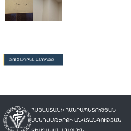
ՑՈՒՑԱԴՐԵԼ ԱՄՈՂՋԸ
ՀԱՅԱՍՏԱՆԻ ՀԱՆՐԱՊԵՏՈՒԹՅԱՆ
ՍՆՆԴԱՄԹԵՐՔԻ ԱՆՎՏԱՆԳՈՒԹՅԱՆ
ՏԵՍՉԱԿԱՆ ՄԱՐՄԻՆ