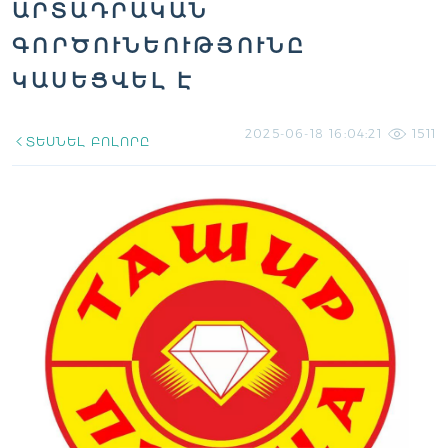
ԱՐՏԱԴՐԱԿԱՆ
ԳՈՐԾՈՒՆԵՈՒԹՅՈՒՆԸ
ԿԱՍԵՑՎԵԼ Է
2025-06-18 16:04:21
1511
ՏԵՍՆԵԼ ԲՈԼՈՐԸ