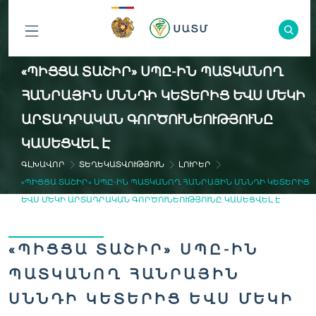
ԲՈԼՈՐ
«ՊԻՑՑԱ ՏԱՇԻՐ» ՍՊԸ-ԻՆ ՊԱՏԿԱՆՈՂ
ԲԱԺԻՆՆԵՐԸ
ՀԱՆՐԱՅԻՆ ՍՆՆԴԻ ԿԵՏԵՐԻՑ ԵՎՍ ՄԵԿԻ
ԱՐՏԱԴՐԱԿԱՆ ԳՈՐԾՈՒՆԵՈՒԹՅՈՒՆԸ
ԿԱՍԵՑՎԵԼ Է
ԳԼԽԱՎՈՐ
ՏԵՂԵԿԱՏՎՈՒԹՅՈՒՆ
ԼՈՒՐԵՐ
«ՊԻՑՑԱ ՏԱՇԻՐ» ՍՊԸ-ԻՆ ՊԱՏԿԱՆՈՂ ՀԱՆՐԱՅԻՆ ՍՆՆԴԻ ԿԵՏԵՐԻՑ
ԵՎՍ ՄԵԿԻ ԱՐՏԱԴՐԱԿԱՆ ԳՈՐԾՈՒՆԵՈՒԹՅՈՒՆԸ ԿԱՍԵՑՎԵԼ Է
«ՊԻՑՑԱ ՏԱՇԻՐ» ՍՊԸ-ԻՆ
ՊԱՏԿԱՆՈՂ ՀԱՆՐԱՅԻՆ
ՍՆՆԴԻ ԿԵՏԵՐԻՑ ԵՎՍ ՄԵԿԻ