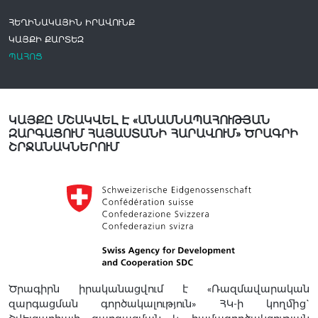
ՀԵՂԻՆԱԿԱՅԻՆ ԻՐԱՎՈՒՆՔ
ԿԱՅՔԻ ՔԱՐՏԵԶ
ՊԱՀՈՑ
ԿԱՅՔԸ ՄՇԱԿՎԵԼ Է «ԱՆԱՍՆԱՊԱՀՈՒԹՅԱՆ
ԶԱՐԳԱՑՈՒՄ ՀԱՅԱՍՏԱՆԻ ՀԱՐԱՎՈՒՄ» ԾՐԱԳՐԻ
ՇՐՋԱՆԱԿՆԵՐՈՒՄ
Ծրագիրն իրականացվում է «Ռազմավարական
զարգացման գործակալություն» ՀԿ-ի կողմից`