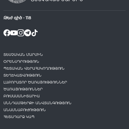
Թեժ գիծ -
118
ՏԵՍՉԱԿԱՆ ՄԱՐՄԻՆ
ՕՐԵՆՍԴՐՈՒԹՅՈՒՆ
ՊԵՏԱԿԱՆ ՎԵՐԱՀՍԿՈՂՈՒԹՅՈՒՆ
ՏԵՂԵԿԱՏՎՈՒԹՅՈՒՆ
ԼԱԲՈՐԱՏՈՐ ԾԱՌԱՅՈՒԹՅՈՒՆՆԵՐ
ԾԱՌԱՅՈՒԹՅՈՒՆՆԵՐ
ԲՈՒՍԱՍԱՆԻՏԱՐԻԱ
ՍՆՆԴԱՄԹԵՐՔԻ ԱՆՎՏԱՆԳՈՒԹՅՈՒՆ
ԱՆԱՍՆԱԲՈՒԺՈՒԹՅՈՒՆ
ՀԵՏԱԴԱՐՁ ԿԱՊ