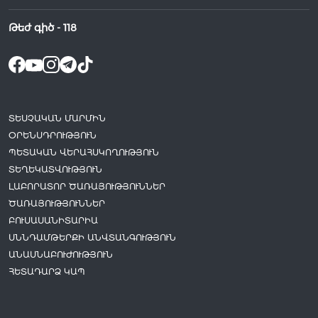
Թեժ գիծ -
118
ՏԵՍՉԱԿԱՆ ՄԱՐՄԻՆ
ՕՐԵՆՍԴՐՈՒԹՅՈՒՆ
ՊԵՏԱԿԱՆ ՎԵՐԱՀՍԿՈՂՈՒԹՅՈՒՆ
ՏԵՂԵԿԱՏՎՈՒԹՅՈՒՆ
ԼԱԲՈՐԱՏՈՐ ԾԱՌԱՅՈՒԹՅՈՒՆՆԵՐ
ԾԱՌԱՅՈՒԹՅՈՒՆՆԵՐ
ԲՈՒՍԱՍԱՆԻՏԱՐԻԱ
ՍՆՆԴԱՄԹԵՐՔԻ ԱՆՎՏԱՆԳՈՒԹՅՈՒՆ
ԱՆԱՍՆԱԲՈՒԺՈՒԹՅՈՒՆ
ՀԵՏԱԴԱՐՁ ԿԱՊ