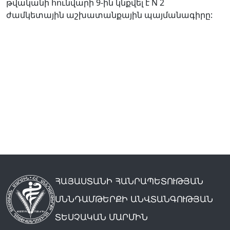
թվականի հունվարի 9-ին կնքվել է N 2
ժամկետային աշխատանքային պայմանագիրը:
ՀԱՅԱՍՏԱՆԻ ՀԱՆՐԱՊԵՏՈՒԹՅԱՆ
ՍՆՆԴԱՄԹԵՐՔԻ ԱՆՎՏԱՆԳՈՒԹՅԱՆ
ՏԵՍՉԱԿԱՆ ՄԱՐՄԻՆ