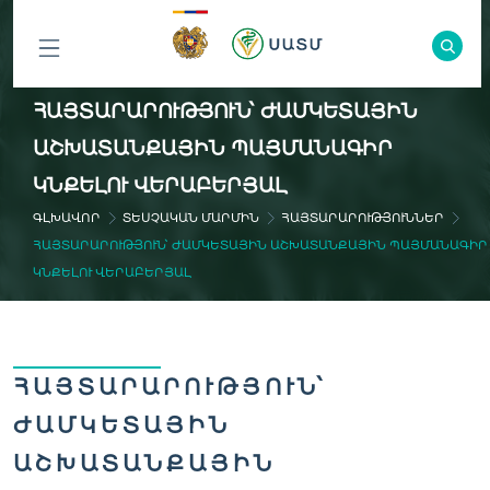
ԲՈԼՈՐ
ՀԱՅՏԱՐԱՐՈՒԹՅՈՒՆ՝ ԺԱՄԿԵՏԱՅԻՆ
ԲԱԺԻՆՆԵՐԸ
ԱՇԽԱՏԱՆՔԱՅԻՆ ՊԱՅՄԱՆԱԳԻՐ
ԿՆՔԵԼՈՒ ՎԵՐԱԲԵՐՅԱԼ
ԳԼԽԱՎՈՐ
ՏԵՍՉԱԿԱՆ ՄԱՐՄԻՆ
ՀԱՅՏԱՐԱՐՈՒԹՅՈՒՆՆԵՐ
ՀԱՅՏԱՐԱՐՈՒԹՅՈՒՆ՝ ԺԱՄԿԵՏԱՅԻՆ ԱՇԽԱՏԱՆՔԱՅԻՆ ՊԱՅՄԱՆԱԳԻՐ
ԿՆՔԵԼՈՒ ՎԵՐԱԲԵՐՅԱԼ
ՀԱՅՏԱՐԱՐՈՒԹՅՈՒՆ՝
ԺԱՄԿԵՏԱՅԻՆ
ԱՇԽԱՏԱՆՔԱՅԻՆ