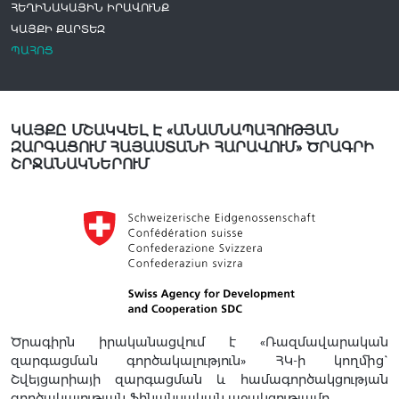
ՀԵՂԻՆԱԿԱՅԻՆ ԻՐԱՎՈՒՆՔ
ԿԱՅՔԻ ՔԱՐՏԵԶ
ՊԱՀՈՑ
ԿԱՅՔԸ ՄՇԱԿՎԵԼ Է «ԱՆԱՍՆԱՊԱՀՈՒԹՅԱՆ
ԶԱՐԳԱՑՈՒՄ ՀԱՅԱՍՏԱՆԻ ՀԱՐԱՎՈՒՄ» ԾՐԱԳՐԻ
ՇՐՋԱՆԱԿՆԵՐՈՒՄ
Ծրագիրն իրականացվում է «Ռազմավարական
զարգացման գործակալություն» ՀԿ-ի կողմից`
Շվեյցարիայի զարգացման և համագործակցության
գործակալության ֆինանսական աջակցությամբ