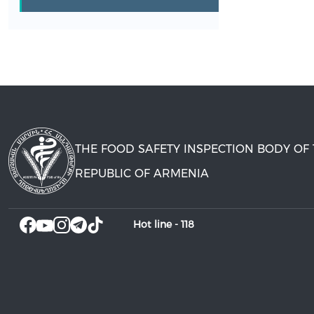
THE FOOD SAFETY INSPECTION BODY OF
REPUBLIC OF ARMENIA
Hot line -
118