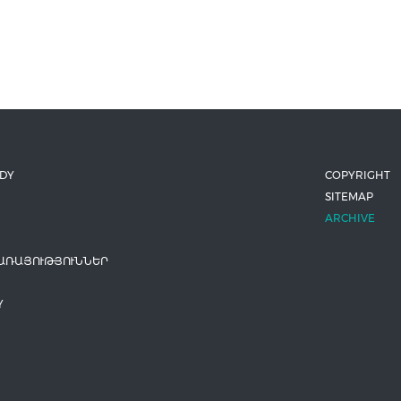
ODY
COPYRIGHT
SITEMAP
ARCHIVE
ԱՌԱՅՈՒԹՅՈՒՆՆԵՐ
Y