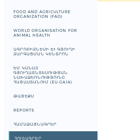
FOOD AND AGRICULTURE
ORGANIZATION (FAO)
WORLD ORGANISATION FOR
ANIMAL HEALTH
ԱԳՐՈԲԻԶՆԵՍԻ ԵՒ ԳՅՈՒՂԻ Զ
ԱՐԳԱՑՄԱՆ ԿԵՆՏՐՈՆ
ԵՄ ԿԱՆԱՉ
ԳՅՈՒՂԱՏՆՏԵՍՈՒԹՅԱՆ
ՆԱԽԱՁԵՌՆՈՒԹՅՈՒՆԸ
ՀԱՅԱՍՏԱՆՈՒՄ (EU-GAIA)
ԹԱՅԵՔՍ
REPORTS
ՀԱՄԱՁԱՅՆԱԳՐԵՐ
ՀՈՒՇԱԳՐԵՐ