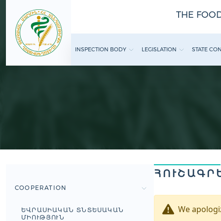
THE FOOD
INSPECTION BODY
LEGISLATION
STATE CO
ՀՈՒՇԱԳՐ
COOPERATION
We apologiz
ԵՎՐԱՍԻԱԿԱՆ ՏՆՏԵՍԱԿԱՆ
ՄԻՈՒԹՅՈՒՆ