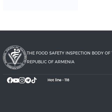
THE FOOD SAFETY INSPECTION BODY OF
REPUBLIC OF ARMENIA
Hot line -
118