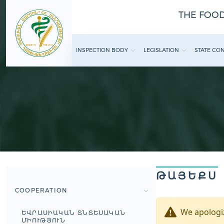
THE FOOD
INSPECTION BODY
LEGISLATION
STATE CO
ԹԱՅԵՔՍ
COOPERATION
We apologiz
ԵՎՐԱՍԻԱԿԱՆ ՏՆՏԵՍԱԿԱՆ
ՄԻՈՒԹՅՈՒՆ