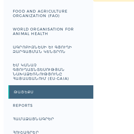
FOOD AND AGRICULTURE
ORGANIZATION (FAO)
WORLD ORGANISATION FOR
ANIMAL HEALTH
ԱԳՐՈԲԻԶՆԵՍԻ ԵՒ ԳՅՈՒՂԻ Զ
ԱՐԳԱՑՄԱՆ ԿԵՆՏՐՈՆ
ԵՄ ԿԱՆԱՉ
ԳՅՈՒՂԱՏՆՏԵՍՈՒԹՅԱՆ
ՆԱԽԱՁԵՌՆՈՒԹՅՈՒՆԸ
ՀԱՅԱՍՏԱՆՈՒՄ (EU-GAIA)
ԹԱՅԵՔՍ
REPORTS
ՀԱՄԱՁԱՅՆԱԳՐԵՐ
ՀՈՒՇԱԳՐԵՐ