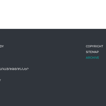
ODY
COPYRIGHT
SITEMAP
ARCHIVE
ԱՌԱՅՈՒԹՅՈՒՆՆԵՐ
Y