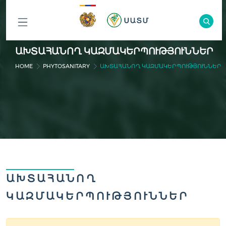
ԲՈԼՈՐ
ԱԽՏԱՀԱՆՈՂ ԿԱԶՄԱԿԵՐՊՈՒԹՅՈՒՆՆԵՐ
ԲԱԺԻՆՆԵՐԸ
HOME
PHYTOSANITARY
ԱԽՏԱՀԱՆՈՂ ԿԱԶՄԱԿԵՐՊՈՒԹՅՈՒՆՆԵՐ
ԱԽՏԱՀԱՆՈՂ
ԿԱԶՄԱԿԵՐՊՈՒԹՅՈՒՆՆԵՐ