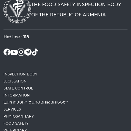
THE FOOD SAFETY INSPECTION BODY
OF THE REPUBLIC OF ARMENIA
Hot line -
118
INSPECTION BODY
LEGISLATION
STATE CONTROL
INFORMATION
ԼԱԲՈՐԱՏՈՐ ԾԱՌԱՅՈՒԹՅՈՒՆՆԵՐ
SERVICES
PHYTOSANITARY
FOOD SAFETY
VETERINARY