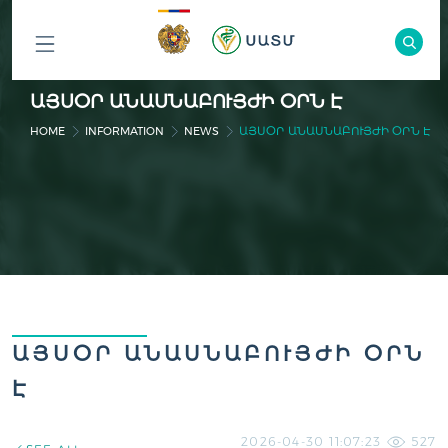
ԲՈԼՈՐ
ԱՅՍՕՐ ԱՆԱՍՆԱԲՈՒՅԺԻ ՕՐՆ Է
ԲԱԺԻՆՆԵՐԸ
HOME
INFORMATION
NEWS
ԱՅՍՕՐ ԱՆԱՍՆԱԲՈՒՅԺԻ ՕՐՆ Է
ԱՅՍՕՐ ԱՆԱՍՆԱԲՈՒՅԺԻ ՕՐՆ
Է
2026-04-30 11:07:23
527