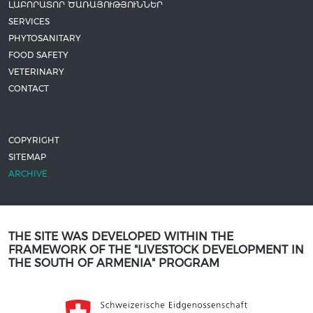
ԼԱԲՈՐԱՏՈՐ ԾԱՌԱՅՈՒԹՅՈՒՆՆԵՐ
SERVICES
PHYTOSANITARY
FOOD SAFETY
VETERINARY
CONTACT
COPYRIGHT
SITEMAP
ARCHIVE
THE SITE WAS DEVELOPED WITHIN THE
FRAMEWORK OF THE "LIVESTOCK DEVELOPMENT IN
THE SOUTH OF ARMENIA" PROGRAM