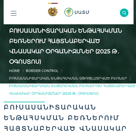
ԲՈԼՈՐ
ԲՈՒՍԱՍԱՆԻՏԱՐԱԿԱՆ ԵՆԹԱՀՍԿՄԱՆ
ԲԱԺԻՆՆԵՐԸ
ԲԵՌՆԵՐՈՒՄ ՀԱՅՏՆԱԲԵՐՎԱԾ
ՎՆԱՍԱԿԱՐ ՕՐԳԱՆԻԶՄՆԵՐ (2025 Թ․
ՕԳՈՍՏՈՍ)
HOME
BORDER CONTROL
ԲՈՒՍԱՍԱՆԻՏԱՐԱԿԱՆ ԵՆԹԱՀՍԿՄԱՆ ՉԹՈՒՅԼԱՏՐՎԱԾ ԲԵՌՆԵՐ
ԲՈՒՍԱՍԱՆԻՏԱՐԱԿԱՆ ԵՆԹԱՀՍԿՄԱՆ ԲԵՌՆԵՐՈՒՄ ՀԱՅՏՆԱԲԵՐՎԱԾ
ՎՆԱՍԱԿԱՐ ՕՐԳԱՆԻԶՄՆԵՐ (2025 Թ․ ՕԳՈՍՏՈՍ)
ԲՈՒՍԱՍԱՆԻՏԱՐԱԿԱՆ
ԵՆԹԱՀՍԿՄԱՆ ԲԵՌՆԵՐՈՒՄ
ՀԱՅՏՆԱԲԵՐՎԱԾ ՎՆԱՍԱԿԱՐ