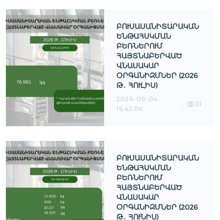
ԲՈՒՍԱՍԱՆԻՏԱՐԱԿԱՆ
ԵՆԹԱՀՍԿՄԱՆ
ԲԵՌՆԵՐՈՒՄ
ՀԱՅՏՆԱԲԵՐՎԱԾ
ՎՆԱՍԱԿԱՐ
ՕՐԳԱՆԻԶՄՆԵՐ (2026
Թ․ ՀՈՒԼԻՍ)
2026-08-04
31
15:42:06
ԲՈՒՍԱՍԱՆԻՏԱՐԱԿԱՆ
ԵՆԹԱՀՍԿՄԱՆ
ԲԵՌՆԵՐՈՒՄ
ՀԱՅՏՆԱԲԵՐՎԱԾ
ՎՆԱՍԱԿԱՐ
ՕՐԳԱՆԻԶՄՆԵՐ (2026
Թ․ ՀՈՒՆԻՍ)