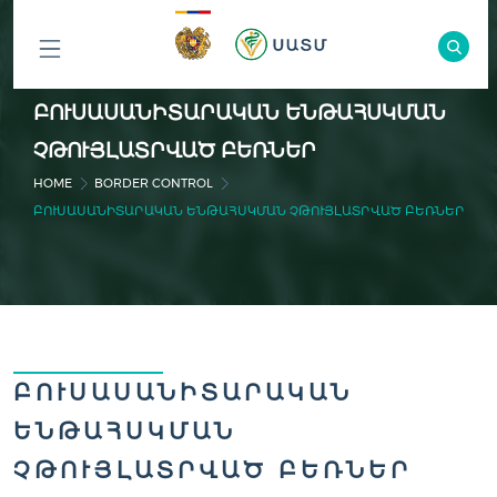
ԲՈԼՈՐ
ԲՈՒՍԱՍԱՆԻՏԱՐԱԿԱՆ ԵՆԹԱՀՍԿՄԱՆ
ԲԱԺԻՆՆԵՐԸ
ՉԹՈՒՅԼԱՏՐՎԱԾ ԲԵՌՆԵՐ
HOME
BORDER CONTROL
ԲՈՒՍԱՍԱՆԻՏԱՐԱԿԱՆ ԵՆԹԱՀՍԿՄԱՆ ՉԹՈՒՅԼԱՏՐՎԱԾ ԲԵՌՆԵՐ
ԲՈՒՍԱՍԱՆԻՏԱՐԱԿԱՆ
ԵՆԹԱՀՍԿՄԱՆ
ՉԹՈՒՅԼԱՏՐՎԱԾ ԲԵՌՆԵՐ