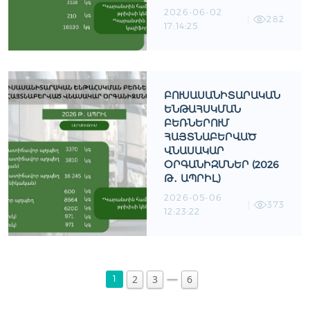
2026-06-02
282
17:14:25
ԲՈՒՍԱՍԱՆԻՏԱՐԱԿԱՆ
ԵՆԹԱՀՍԿՄԱՆ
ԲԵՌՆԵՐՈՒՄ
ՀԱՅՏՆԱԲԵՐՎԱԾ
ՎՆԱՍԱԿԱՐ
ՕՐԳԱՆԻԶՄՆԵՐ (2026
Թ․ ԱՊՐԻԼ)
2026-05-06
373
12:23:22
2
3
6
1