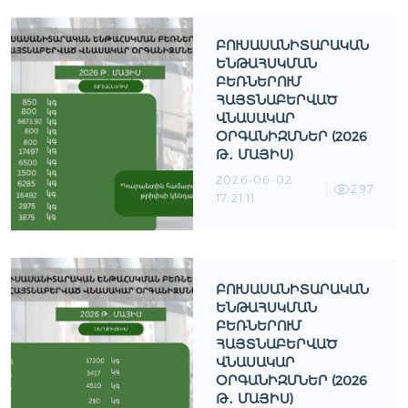
ԲՈՒՍԱՍԱՆԻՏԱՐԱԿԱՆ
ԵՆԹԱՀՍԿՄԱՆ
ԲԵՌՆԵՐՈՒՄ
ՀԱՅՏՆԱԲԵՐՎԱԾ
ՎՆԱՍԱԿԱՐ
ՕՐԳԱՆԻԶՄՆԵՐ (2026
Թ․ ՄԱՅԻՍ)
2026-06-02
297
17:21:11
ԲՈՒՍԱՍԱՆԻՏԱՐԱԿԱՆ
ԵՆԹԱՀՍԿՄԱՆ
ԲԵՌՆԵՐՈՒՄ
ՀԱՅՏՆԱԲԵՐՎԱԾ
ՎՆԱՍԱԿԱՐ
ՕՐԳԱՆԻԶՄՆԵՐ (2026
Թ․ ՄԱՅԻՍ)