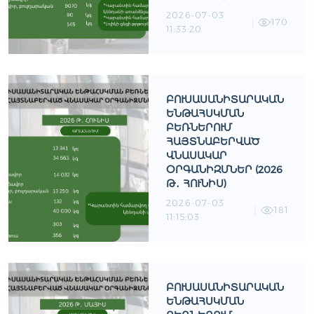
2026-07-03
170
11:33:20
ԲՈՒՍԱՍԱՆԻՏԱՐԱԿԱՆ
ԵՆԹԱՀՍԿՄԱՆ
ԲԵՌՆԵՐՈՒՄ
ՀԱՅՏՆԱԲԵՐՎԱԾ
ՎՆԱՍԱԿԱՐ
ՕՐԳԱՆԻԶՄՆԵՐ (2026
Թ․ ՀՈՒՆԻՍ)
2026-07-03
181
11:15:03
ԲՈՒՍԱՍԱՆԻՏԱՐԱԿԱՆ
ԵՆԹԱՀՍԿՄԱՆ