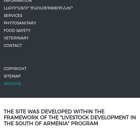
INFORMATION
ԼԱԲՈՐԱՏՈՐ ԾԱՌԱՅՈՒԹՅՈՒՆՆԵՐ
SERVICES
PHYTOSANITARY
FOOD SAFETY
VETERINARY
CONTACT
COPYRIGHT
SITEMAP
ARCHIVE
THE SITE WAS DEVELOPED WITHIN THE
FRAMEWORK OF THE "LIVESTOCK DEVELOPMENT IN
THE SOUTH OF ARMENIA" PROGRAM