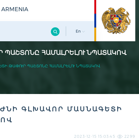
F ARMENIA
En
Ր ՊԱՇՏՈՆԸ ՀԱՄԱԼՐԵԼՈՒ ՆՊԱՏԱԿՈՎ
ԵՏԻ ԹԱՓՈՒՐ ՊԱՇՏՈՆԸ ՀԱՄԱԼՐԵԼՈՒ ՆՊԱՏԱԿՈՎ
ԱԺՆԻ ԳԼԽԱՎՈՐ ՄԱՍՆԱԳԵՏԻ
ԿՈՎ
2023-12-15 15:03:45
2299