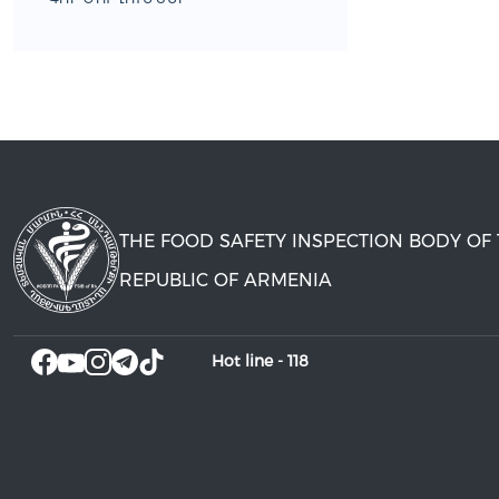
THE FOOD SAFETY INSPECTION BODY OF
REPUBLIC OF ARMENIA
Hot line -
118