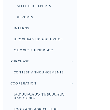
SELECTED EXPERTS
REPORTS
INTERNS
ՄՐՑՈՒՅԹԻ ԱՐԴՅՈՒՆՔՆԵՐ
ԹԱՓՈՒՐ ՀԱՍՏԻՔՆԵՐ
PURCHASE
CONTEST ANNOUNCEMENTS
COOPERATION
ԵՎՐԱՍԻԱԿԱՆ ՏՆՏԵՍԱԿԱՆ
ՄԻՈՒԹՅՈՒՆ
FOOD AND AGRICULTURE