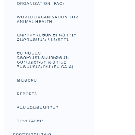
ORGANIZATION (FAO)
WORLD ORGANISATION FOR
ANIMAL HEALTH
ԱԳՐՈԲԻԶՆԵՍԻ ԵՒ ԳՅՈՒՂԻ Զ
ԱՐԳԱՑՄԱՆ ԿԵՆՏՐՈՆ
ԵՄ ԿԱՆԱՉ
ԳՅՈՒՂԱՏՆՏԵՍՈՒԹՅԱՆ
ՆԱԽԱՁԵՌՆՈՒԹՅՈՒՆԸ
ՀԱՅԱՍՏԱՆՈՒՄ (EU-GAIA)
ԹԱՅԵՔՍ
REPORTS
ՀԱՄԱՁԱՅՆԱԳՐԵՐ
ՀՈՒՇԱԳՐԵՐ
ԳՈՐԾՈՒՂՈՒՄՆԵՐ