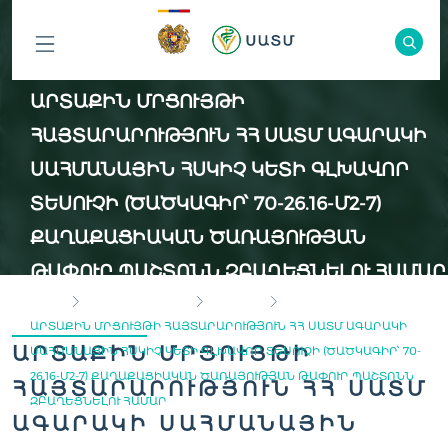
ԲՈԼՈՐ
ԱՐՏԱՔԻՆ ՄՐՑՈՒՅԹԻ
ԲԱԺԻՆՆԵՐԸ
ՀԱՅՏԱՐԱՐՈՒԹՅՈՒՆ ՀՀ ՍԱՏՄ ԱԳԱՐԱԿԻ
ՍԱՀՄԱՆԱՅԻՆ ՀՍԿԻՉ ԿԵՏԻ ԳԼԽԱՎՈՐ
ՏԵՍՈՒՉԻ (ԾԱԾԿԱԳԻՐ՝ 70-26.16-Մ2-7)
ՔԱՂԱՔԱՑԻԱԿԱՆ ԾԱՌԱՅՈՒԹՅԱՆ
ԹԱՓՈՒՐ ՊԱՇՏՈՆՆ ԶԲԱՂԵՑՆԵԼՈՒ ՀԱՄԱՐ
HOME
INSPECTION BODY
VACANCY
ԱՐՏԱՔԻՆ ՄՐՑՈՒՅԹԻ ՀԱՅՏԱՐԱՐՈՒԹՅՈՒՆ ՀՀ ՍԱՏՄ ԱԳԱՐԱԿԻ
ԱՐՏԱՔԻՆ ՄՐՑՈՒՅԹԻ
ՍԱՀՄԱՆԱՅԻՆ ՀՍԿԻՉ ԿԵՏԻ ԳԼԽԱՎՈՐ ՏԵՍՈՒՉԻ (ԾԱԾԿԱԳԻՐ՝ 70-
26.16-Մ2-7) ՔԱՂԱՔԱՑԻԱԿԱՆ ԾԱՌԱՅՈՒԹՅԱՆ ԹԱՓՈՒՐ ՊԱՇՏՈՆՆ
ՀԱՅՏԱՐԱՐՈՒԹՅՈՒՆ ՀՀ ՍԱՏՄ
ԶԲԱՂԵՑՆԵԼՈՒ ՀԱՄԱՐ
ԱԳԱՐԱԿԻ ՍԱՀՄԱՆԱՅԻՆ