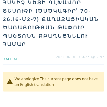
ՀՍԿԻՉ ԿԵՏԻ ԳԼԽԱՎՈՐ
ՏԵՍՈՒՉԻ (ԾԱԾԿԱԳԻՐ՝ 70-
26.16-Մ2-7) ՔԱՂԱՔԱՑԻԱԿԱՆ
ԾԱՌԱՅՈՒԹՅԱՆ ԹԱՓՈՒՐ
ՊԱՇՏՈՆՆ ԶԲԱՂԵՑՆԵԼՈՒ
ՀԱՄԱՐ
2022-06-01 10:34:33
2197
SEE ALL
We apologize The current page does not have
an English translation