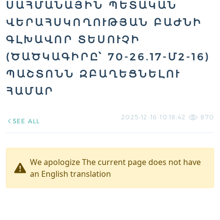
ԱՀՄԱՆԱՅԻՆ ՊԵՏԱԿԱՆ Վ
ԵՐԱՀՍԿՈՂՈՒԹՅԱՆ ԲԱԺՆԻ Գ
ԼԽԱՎՈՐ ՏԵՍՈՒՉԻ (
ԾԱԾԿԱԳԻՐԸ՝ 70-26.17-Մ2-16)
ՊԱՇՏՈՆՆ ԶԲԱՂԵՑՆԵԼՈՒ Հ
ԱՄԱՐ
2025-12-16 10:18:42
870
SEE ALL
We apologize The current page does not have
an English translation