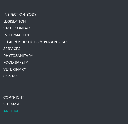
INSPECTION BODY
LEGISLATION
STATE CONTROL
INFORMATION
ԼԱԲՈՐԱՏՈՐ ԾԱՌԱՅՈՒԹՅՈՒՆՆԵՐ
SERVICES
PHYTOSANITARY
FOOD SAFETY
VETERINARY
CONTACT
COPYRIGHT
SITEMAP
ARCHIVE