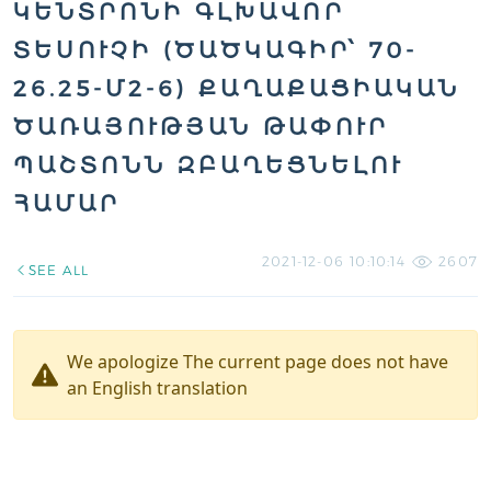
ԿԵՆՏՐՈՆԻ ԳԼԽԱՎՈՐ
ՏԵՍՈՒՉԻ (ԾԱԾԿԱԳԻՐ՝ 70-
26.25-Մ2-6) ՔԱՂԱՔԱՑԻԱԿԱՆ
ԾԱՌԱՅՈՒԹՅԱՆ ԹԱՓՈՒՐ
ՊԱՇՏՈՆՆ ԶԲԱՂԵՑՆԵԼՈՒ
ՀԱՄԱՐ
2021-12-06 10:10:14
2607
SEE ALL
We apologize The current page does not have
an English translation