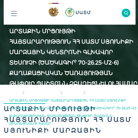
ԲՈԼՈՐ
ԱՐՏԱՔԻՆ ՄՐՑՈՒՅԹԻ
ԲԱԺԻՆՆԵՐԸ
ՀԱՅՏԱՐԱՐՈՒԹՅՈՒՆ ՀՀ ՍԱՏՄ ՍՅՈՒՆԻՔԻ
ՄԱՐԶԱՅԻՆ ԿԵՆՏՐՈՆԻ ԳԼԽԱՎՈՐ
ՏԵՍՈՒՉԻ (ԾԱԾԿԱԳԻՐ՝ 70-26.25-Մ2-6)
ՔԱՂԱՔԱՑԻԱԿԱՆ ԾԱՌԱՅՈՒԹՅԱՆ
ԹԱՓՈՒՐ ՊԱՇՏՈՆՆ ԶԲԱՂԵՑՆԵԼՈՒ ՀԱՄԱՐ
HOME
INSPECTION BODY
VACANCY
ԱՐՏԱՔԻՆ ՄՐՑՈՒՅԹԻ ՀԱՅՏԱՐԱՐՈՒԹՅՈՒՆ ՀՀ ՍԱՏՄ ՍՅՈՒՆԻՔԻ
ԱՐՏԱՔԻՆ ՄՐՑՈՒՅԹԻ
ՄԱՐԶԱՅԻՆ ԿԵՆՏՐՈՆԻ ԳԼԽԱՎՈՐ ՏԵՍՈՒՉԻ (ԾԱԾԿԱԳԻՐ՝ 70-26.25-Մ2-
6) ՔԱՂԱՔԱՑԻԱԿԱՆ ԾԱՌԱՅՈՒԹՅԱՆ ԹԱՓՈՒՐ ՊԱՇՏՈՆՆ
ՀԱՅՏԱՐԱՐՈՒԹՅՈՒՆ ՀՀ ՍԱՏՄ
ԶԲԱՂԵՑՆԵԼՈՒ ՀԱՄԱՐ
ՍՅՈՒՆԻՔԻ ՄԱՐԶԱՅԻՆ